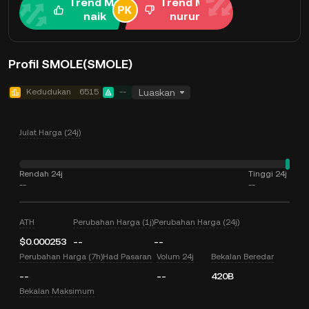
Trend Me
Trend Me
naik
nurun
Profil SMOLE(SMOLE)
Kedudukan
6515
--
Luaskan
Julat Harga (24j)
Rendah 24j
Tinggi 24j
--
--
ATH
Perubahan Harga (1j)
Perubahan Harga (24j)
$0.000253
--
--
Perubahan Harga (7h)
Had Pasaran
Volum 24j
Bekalan Beredar
--
--
420B
Bekalan Maksimum