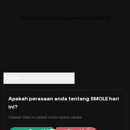
Carta Harga Langsung smolecoin (SMOLE)
Ikhtisar
SOALAN LAZIM
Dagang
Apakah perasaan anda tentang SMOLE hari
ini?
Catatan: Data ini adalah untuk rujukan sahaja.