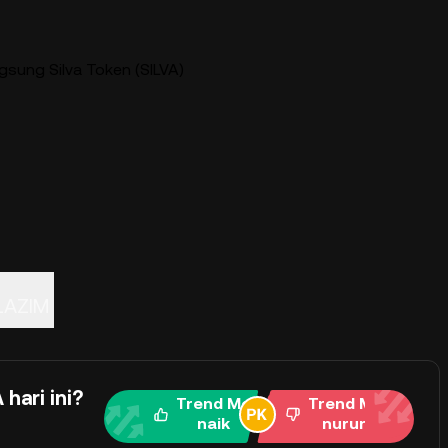
gsung Silva Token (SILVA)
LAZIM
hari ini?
Trend Me
Trend Me
naik
nurun