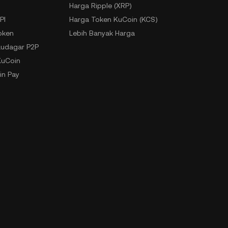
Harga Ripple (XRP)
PI
Harga Token KuCoin (KCS)
oken
Lebih Banyak Harga
udagar P2P
KuCoin
in Pay