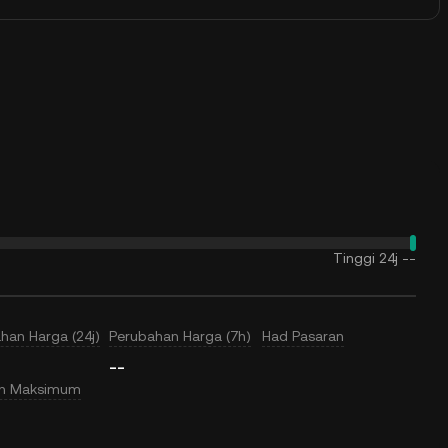
Tinggi 24j
--
han Harga (24j)
Perubahan Harga (7h)
Had Pasaran
--
an Maksimum