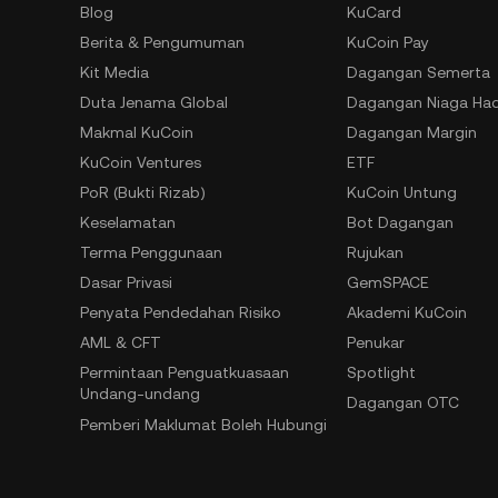
Blog
KuCard
Berita & Pengumuman
KuCoin Pay
Kit Media
Dagangan Semerta
Duta Jenama Global
Dagangan Niaga Ha
Makmal KuCoin
Dagangan Margin
KuCoin Ventures
ETF
PoR (Bukti Rizab)
KuCoin Untung
Keselamatan
Bot Dagangan
Terma Penggunaan
Rujukan
Dasar Privasi
GemSPACE
Penyata Pendedahan Risiko
Akademi KuCoin
AML & CFT
Penukar
Permintaan Penguatkuasaan
Spotlight
Undang-undang
Dagangan OTC
Pemberi Maklumat Boleh Hubungi