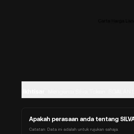
Carta Harga Lan
Ikhtisar
Mengenai Silva Token
SOALAN 
Apakah perasaan anda tentang SILVA 
Catatan: Data ini adalah untuk rujukan sahaja.