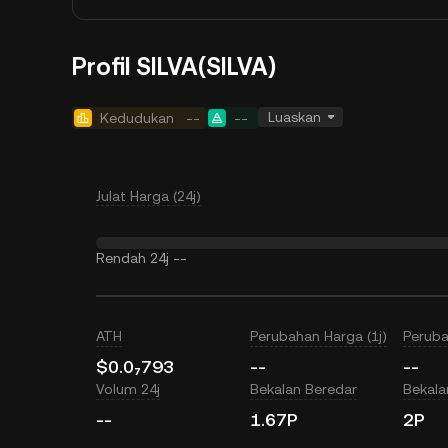
Profil SILVA(SILVA)
Luaskan
Kedudukan
--
--
Julat Harga (24j)
Rendah 24j
--
ATH
Perubahan Harga (1j)
Peruba
$0.0₇793
--
--
Volum 24j
Bekalan Beredar
Bekal
--
1.67P
2P