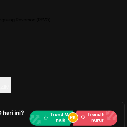
angsung Revomon (REVO)
AZIM
hari ini?
Trend Me
Trend Me
naik
nurun