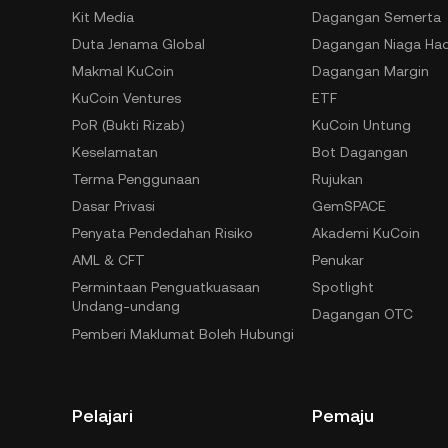
Kit Media
Dagangan Semerta
Duta Jenama Global
Dagangan Niaga Ha
Makmal KuCoin
Dagangan Margin
KuCoin Ventures
ETF
PoR (Bukti Rizab)
KuCoin Untung
Keselamatan
Bot Dagangan
Terma Penggunaan
Rujukan
Dasar Privasi
GemSPACE
Penyata Pendedahan Risiko
Akademi KuCoin
AML & CFT
Penukar
Permintaan Penguatkuasaan
Spotlight
Undang-undang
Dagangan OTC
Pemberi Maklumat Boleh Hubungi
Pelajari
Pemaju