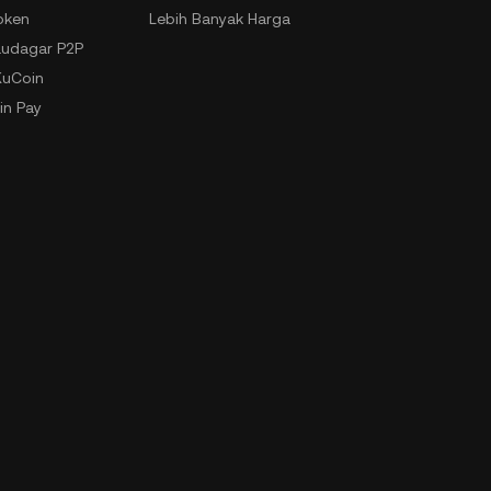
oken
Lebih Banyak Harga
udagar P2P
KuCoin
in Pay