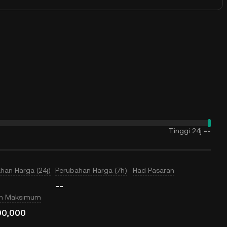
Tinggi 24j
--
han Harga (24j)
Perubahan Harga (7h)
Had Pasaran
--
an Maksimum
00,000