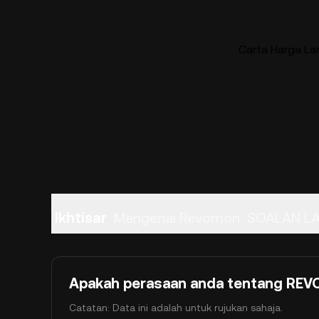
Carta Harga L
Ikhtisar
Mengenai Revomon
SOALAN L
Apakah perasaan anda tentang REVO 
Catatan: Data ini adalah untuk rujukan sahaja.