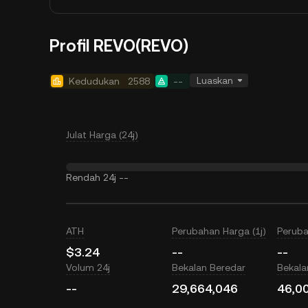
Profil REVO(REVO)
Luaskan
Kedudukan
2588
--
Julat Harga (24j)
Rendah 24j
--
ATH
Perubahan Harga (1j)
Peruba
$3.24
--
--
Volum 24j
Bekalan Beredar
Bekal
--
29,664,046
46,0