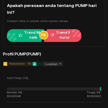
Apakah perasaan anda tentang PUMP hari
ini?
Catatan: Data ini adalah untuk rujukan sahaja.
Trend Me
Trend Me
naik
nurun
Profil PUMP(PUMP)
Kedudukan
56
--
Luaskan
Julat Harga (24j)
Rendah 24j
Tinggi 24j
$0.002249
$0.002423