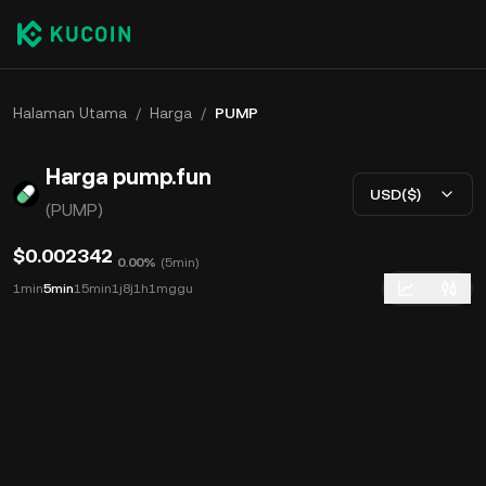
Halaman Utama
/
Harga
/
PUMP
Harga pump.fun
USD($)
(PUMP)
$0.002342
0.00%
(
5min
)
1min
5min
15min
1j
8j
1h
1mggu