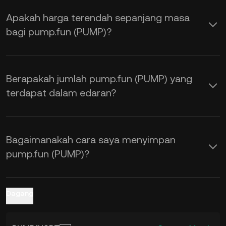
permintaan, serta sentimen pasaran.
Apakah harga terendah sepanjang masa
Gunakan Kalkulator KuCoin untuk
bagi pump.fun (PUMP)?
mendapatkan kadar pertukaran
PUMP
kepada USD
masa nyata.
Berapakah jumlah pump.fun (PUMP) yang
terdapat dalam edaran?
Bagaimanakah cara saya menyimpan
pump.fun (PUMP)?
Dagang