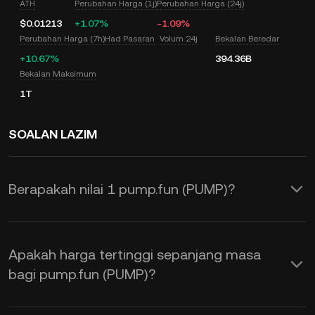
ATH
Perubahan Harga (1j)
Perubahan Harga (24j)
$0.01213
+1.07%
-1.09%
Perubahan Harga (7h)
Had Pasaran
Volum 24j
Bekalan Beredar
+10.67%
394.36B
Bekalan Maksimum
1T
SOALAN LAZIM
Berapakah nilai 1 pump.fun (PUMP)?
KuCoin menyediakan pengemasan kini
harga USD masa nyata untuk pump.fun
Apakah harga tertinggi sepanjang masa
(PUMP). Harga pump.fun adalah
bagi pump.fun (PUMP)?
dipengaruhi oleh pembekalan dan