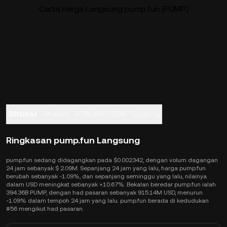
Carta Harga Langsung pump.fun (PUMP)
Ikhtisar
Analisis
SOALAN LAZIM
Dagang
Ringkasan pump.fun Langsung
pump.fun sedang didagangkan pada $0.002342, dengan volum dagangan
24 jam sebanyak $ 2.09M. Sepanjang 24 jam yang lalu, harga pump.fun
berubah sebanyak -1.09%, dan sepanjang seminggu yang lalu, nilainya
dalam USD meningkat sebanyak +10.67%. Bekalan beredar pump.fun ialah
394.36B PUMP, dengan had pasaran sebanyak 915.14M USD, menurun
-1.09% dalam tempoh 24 jam yang lalu. pump.fun berada di kedudukan
#56 mengikut had pasaran.