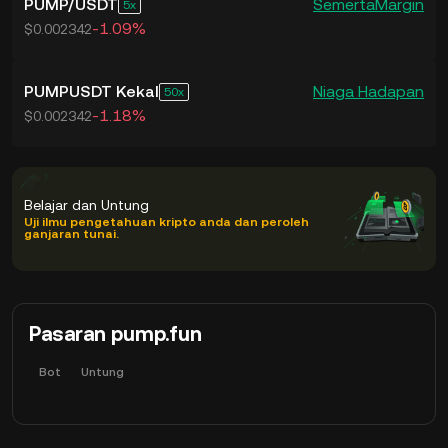
PUMP
/
USDT
Semerta
Margin
5
-1.09%
$0.002342
PUMPUSDT Kekal
Niaga Hadapan
50
-1.18%
$0.002342
Belajar dan Untung
Uji ilmu pengetahuan kripto anda dan peroleh
ganjaran tunai.
Pasaran pump.fun
Bot
Untung