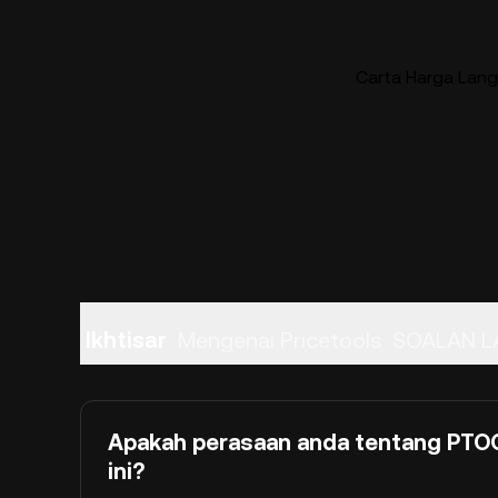
Carta Harga Lang
Ikhtisar
Mengenai Pricetools
SOALAN L
Apakah perasaan anda tentang PTOO
ini?