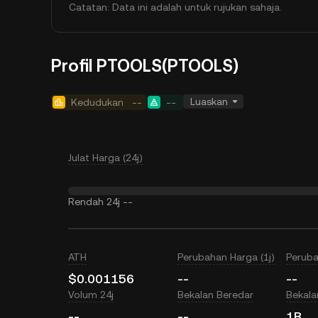
Catatan: Data ini adalah untuk rujukan sahaja.
Profil PTOOLS(PTOOLS)
Luaskan
Kedudukan
--
--
Julat Harga (24j)
Rendah 24j
--
ATH
Perubahan Harga (1j)
Peruba
$0.001156
--
--
Volum 24j
Bekalan Beredar
Bekal
--
--
1B