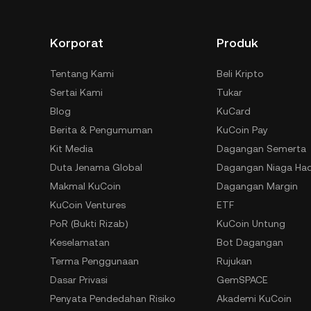
Korporat
Produk
Tentang Kami
Beli Kripto
Sertai Kami
Tukar
Blog
KuCard
Berita & Pengumuman
KuCoin Pay
Kit Media
Dagangan Semerta
Duta Jenama Global
Dagangan Niaga Ha
Makmal KuCoin
Dagangan Margin
KuCoin Ventures
ETF
PoR (Bukti Rizab)
KuCoin Untung
Keselamatan
Bot Dagangan
Terma Penggunaan
Rujukan
Dasar Privasi
GemSPACE
Penyata Pendedahan Risiko
Akademi KuCoin