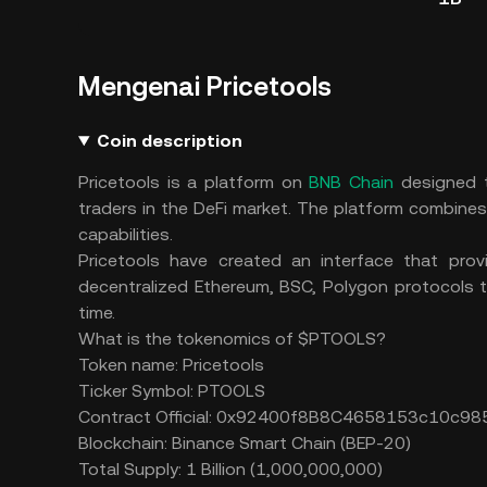
Mengenai Pricetools
Coin description
Pricetools is a platform on
BNB Chain
designed t
traders in the DeFi market. The platform combines
capabilities.
Pricetools have created an interface that pro
decentralized Ethereum, BSC, Polygon protocols t
time.
What is the tokenomics of $PTOOLS?
Token name: Pricetools
Ticker Symbol: PTOOLS
Contract Official: 0x92400f8B8C4658153c10c
Blockchain: Binance Smart Chain (BEP-20)
Total Supply: 1 Billion (1,000,000,000)