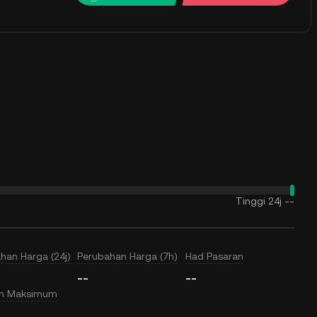
Tinggi 24j
--
han Harga (24j)
Perubahan Harga (7h)
Had Pasaran
--
--
an Maksimum