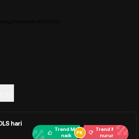
sung Pricetools (PTOOLS)
AZIM
LS hari
Trend Me
Trend Me
naik
nurun