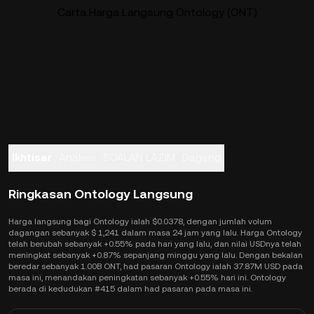
Carta Harga Langsung Ontology (ONT)
Ikhtisar
Analisis
SOALAN LAZIM
Dagang
Ringkasan Ontology Langsung
Harga langsung bagi Ontology ialah $0.0378, dengan jumlah volum
dagangan sebanyak $ 1,241 dalam masa 24 jam yang lalu. Harga Ontology
telah berubah sebanyak +0.55% pada hari yang lalu, dan nilai USDnya telah
meningkat sebanyak +0.87% sepanjang minggu yang lalu. Dengan bekalan
beredar sebanyak 1.00B ONT, had pasaran Ontology ialah 37.87M USD pada
masa ini, menandakan peningkatan sebanyak +0.55% hari ini. Ontology
berada di kedudukan #415 dalam had pasaran pada masa ini.