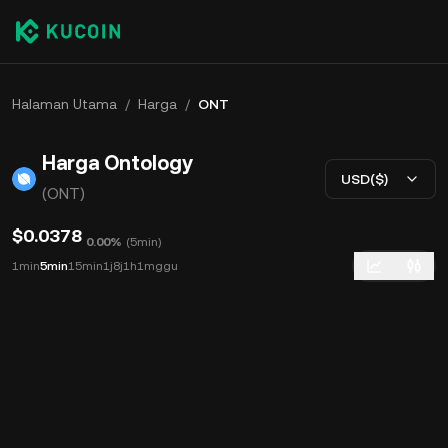
Halaman Utama
/
Harga
/
ONT
Harga Ontology
USD($)
(ONT)
$0.0378
0.00%
(
5min
)
1min
5min
15min
1j
8j
1h
1mggu