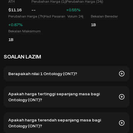
ATH
Perubahan Harga (1j)
Perubahan Harga (24j)
$11.16
--
+0.55%
Perubahan Harga (7h)
Had Pasaran
Volum 24j
Bekalan Beredar
+0.87%
1B
Bekalan Maksimum
1B
SOALAN LAZIM
Berapakah nilai 1 Ontology (ONT)?
KuCoin menyediakan pengemasan kini harga USD masa
Apakah harga tertinggi sepanjang masa bagi
nyata untuk Ontology (ONT). Harga Ontology adalah
Ontology (ONT)?
dipengaruhi oleh pembekalan dan permintaan, serta
sentimen pasaran. Gunakan Kalkulator KuCoin untuk
mendapatkan kadar pertukaran
ONT kepada USD
masa
Harga tertinggi sepanjang masa bagi Ontology (ONT) ialah
Apakah harga terendah sepanjang masa bagi
nyata.
$11.16. Harga semasa ONT turun sebanyak 99.66%
Ontology (ONT)?
daripada harga tertinggi sepanjang masa.