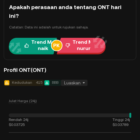
Apakah perasaan anda tentang ONT hari
ini?
Catatan: Data ini adalah untuk rujukan sahaja.
Trend Me
Trend Me
naik
nurun
Profil ONT(ONT)
Kedudukan
415
BBB
Luaskan
Julat Harga (24j)
Rendah 24j
Tinggi 24j
$0.03725
$0.03789