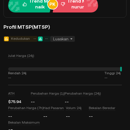
Trend Me
Trend Me
naik
nurun
Profil MTSP(MTSP)
Kedudukan
--
--
Luaskan
Julat Harga (24j)
Rendah 24j
Tinggi 24j
--
--
ATH
Perubahan Harga (1j)
Perubahan Harga (24j)
$75.94
--
--
Perubahan Harga (7h)
Had Pasaran
Volum 24j
Bekalan Beredar
--
--
--
--
Bekalan Maksimum