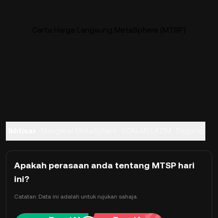
Carta Harga Langsung MetaSphere (MTSP)
Ikhtisar
Mengenai MetaSphere
SOALAN LAZIM
Dagang
Apakah perasaan anda tentang MTSP hari
ini?
Catatan: Data ini adalah untuk rujukan sahaja.