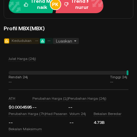
Trend Me
Trend Me
naik
nurun
Profil MBX(MBX)
Kedudukan
--
--
Luaskan
Julat Harga (24j)
Rendah 24j
Tinggi 24j
--
--
ATH
Perubahan Harga (1j)
Perubahan Harga (24j)
$0.0004595
--
--
Perubahan Harga (7h)
Had Pasaran
Volum 24j
Bekalan Beredar
--
--
4.73B
Bekalan Maksimum