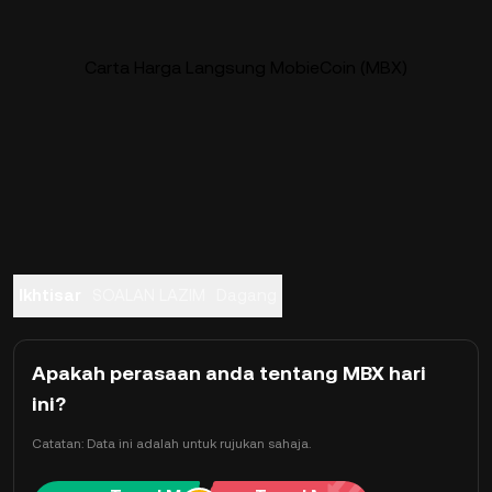
Carta Harga Langsung MobieCoin (MBX)
Ikhtisar
SOALAN LAZIM
Dagang
Apakah perasaan anda tentang MBX hari
ini?
Catatan: Data ini adalah untuk rujukan sahaja.