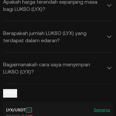
Apakah harga terendah sepanjang masa
Kalkulator KuCoin untuk mendapatkan
bagi LUKSO (LYX)?
kadar pertukaran
LYX kepada USD
masa nyata.
Berapakah jumlah LUKSO (LYX) yang
terdapat dalam edaran?
Bagaimanakah cara saya menyimpan
LUKSO (LYX)?
Dagang
LYX
/
USDT
Semerta
1