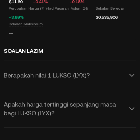
$11.60
-0.41%
-0.18%
Perubahan Harga (7h)
Had Pasaran
Volum 24j
Bekalan Beredar
+3.99%
30,535,906
Bekalan Maksimum
--
SOALAN LAZIM
Berapakah nilai 1 LUKSO (LYX)?
KuCoin menyediakan pengemasan kini
harga USD masa nyata untuk LUKSO
Apakah harga tertinggi sepanjang masa
(LYX). Harga LUKSO adalah dipengaruhi
bagi LUKSO (LYX)?
oleh pembekalan dan permintaan,
serta sentimen pasaran. Gunakan