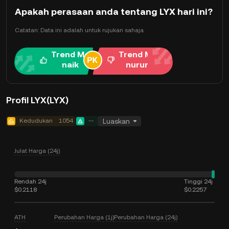
Apakah perasaan anda tentang LYX hari ini?
Catatan: Data ini adalah untuk rujukan sahaja.
Trend Me
Trend Me
naik
nurun
Profil LYX(LYX)
Kedudukan
1054
--
Luaskan
Julat Harga (24j)
Rendah 24j
Tinggi 24j
$0.2118
$0.2257
ATH
Perubahan Harga (1j)
Perubahan Harga (24j)