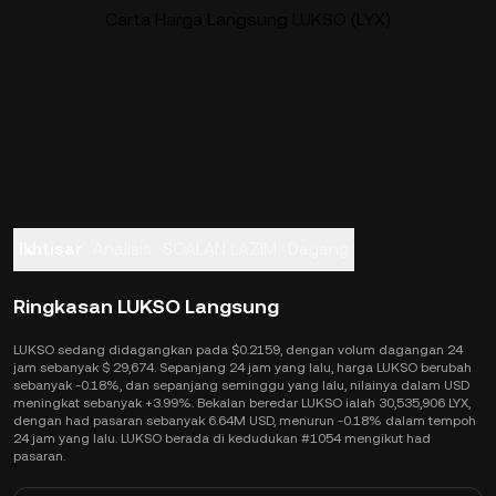
Carta Harga Langsung LUKSO (LYX)
Ikhtisar
Analisis
SOALAN LAZIM
Dagang
Ringkasan LUKSO Langsung
LUKSO sedang didagangkan pada $0.2159, dengan volum dagangan 24
jam sebanyak $ 29,674. Sepanjang 24 jam yang lalu, harga LUKSO berubah
sebanyak -0.18%, dan sepanjang seminggu yang lalu, nilainya dalam USD
meningkat sebanyak +3.99%. Bekalan beredar LUKSO ialah 30,535,906 LYX,
dengan had pasaran sebanyak 6.64M USD, menurun -0.18% dalam tempoh
24 jam yang lalu. LUKSO berada di kedudukan #1054 mengikut had
pasaran.