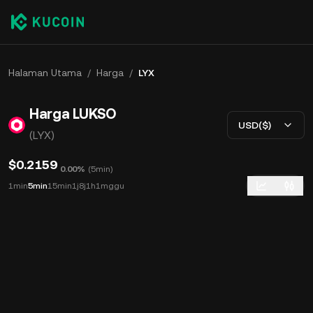
Halaman Utama
/
Harga
/
LYX
Harga LUKSO
USD($)
(LYX)
$0.2159
0.00%
(
5min
)
1min
5min
15min
1j
8j
1h
1mggu