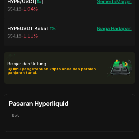
HYPE
/
USDT
Semerta
Margin
5
-1.04%
$54.18
HYPEUSDT Kekal
Niaga Hadapan
75
-1.11%
$54.18
Belajar dan Untung
Uji ilmu pengetahuan kripto anda dan peroleh
ganjaran tunai.
Pasaran Hyperliquid
Bot