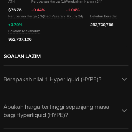
ATH
Perubahan Harga (1j)
Perubahan Harga (24j)
$76.78
-0.44%
-1.04%
Perubahan Harga (7h)
Had Pasaran
Volum 24j
Bekalan Beredar
+3.79%
252,709,766
Bekalan Maksimum
952,737,106
SOALAN LAZIM
Berapakah nilai 1 Hyperliquid (HYPE)?
KuCoin menyediakan pengemasan kini
harga USD masa nyata untuk
Apakah harga tertinggi sepanjang masa
Hyperliquid (HYPE). Harga Hyperliquid
bagi Hyperliquid (HYPE)?
adalah dipengaruhi oleh pembekalan