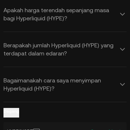
dan permintaan, serta sentimen
Apakah harga terendah sepanjang masa
pasaran. Gunakan Kalkulator KuCoin
bagi Hyperliquid (HYPE)?
untuk mendapatkan kadar pertukaran
HYPE kepada USD
masa nyata.
Berapakah jumlah Hyperliquid (HYPE) yang
terdapat dalam edaran?
Bagaimanakah cara saya menyimpan
Hyperliquid (HYPE)?
Dagang