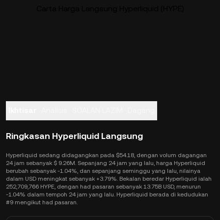
Carta Harga Langsung Hyperliquid (HYPE)
Ikhtisar
Analisis
SOALAN LAZIM
Dagang
Ringkasan Hyperliquid Langsung
Hyperliquid sedang didagangkan pada $54.18, dengan volum dagangan
24 jam sebanyak $ 9.26M. Sepanjang 24 jam yang lalu, harga Hyperliquid
berubah sebanyak -1.04%, dan sepanjang seminggu yang lalu, nilainya
dalam USD meningkat sebanyak +3.79%. Bekalan beredar Hyperliquid ialah
252,709,766 HYPE, dengan had pasaran sebanyak 13.75B USD, menurun
-1.04% dalam tempoh 24 jam yang lalu. Hyperliquid berada di kedudukan
#9 mengikut had pasaran.