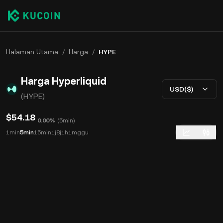
Halaman Utama
/
Harga
/
HYPE
Harga Hyperliquid
USD($)
(HYPE)
$54.18
0.00%
(
5min
)
1min
5min
15min
1j
8j
1h
1mggu