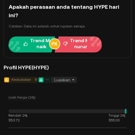
Apakah perasaan anda tentang HYPE hari
ini?
Catatan: Data ini adalah untuk rujukan sahaja.
Trend Me
Trend Me
naik
nurun
Profil HYPE(HYPE)
Kedudukan
9
--
Luaskan
Julat Harga (24j)
Rendah 24j
Tinggi 24j
$53.72
$55.00