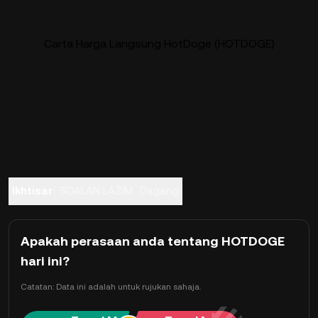
Carta Harga Langsung HotDoge (HOTDOGE)
Ikhtisar
SOALAN LAZIM
Dagang
Apakah perasaan anda tentang HOTDOGE
hari ini?
Catatan: Data ini adalah untuk rujukan sahaja.