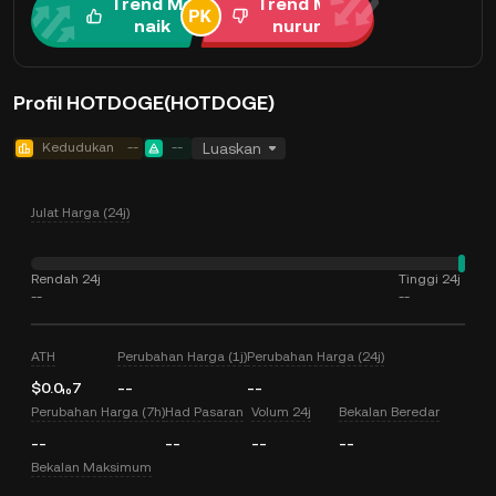
Trend Me
Trend Me
naik
nurun
Profil HOTDOGE(HOTDOGE)
Kedudukan
--
--
Luaskan
Julat Harga (24j)
Rendah 24j
Tinggi 24j
--
--
ATH
Perubahan Harga (1j)
Perubahan Harga (24j)
$0.0₁₀7
--
--
Perubahan Harga (7h)
Had Pasaran
Volum 24j
Bekalan Beredar
--
--
--
--
Bekalan Maksimum