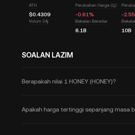
ATH
Perubahan Harga (1j)
Peruba
$0.4309
-0.61%
-2.5
Volum 24j
Bekalan Beredar
Bekal
6.1B
10B
SOALAN LAZIM
Berapakah nilai 1 HONEY (HONEY)?
KuCoin menyediakan pengemasan k
HONEY (HONEY). Harga HONEY ada
Apakah harga tertinggi sepanjang masa 
permintaan, serta sentimen pasara
mendapatkan kadar pertukaran
H