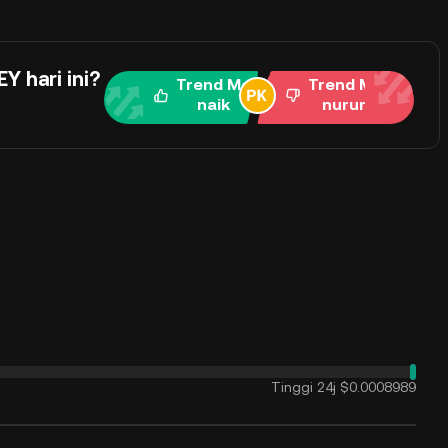
 hari ini?
Trend Me
Trend Me
naik
nurun
Tinggi 24j
$0.0008989