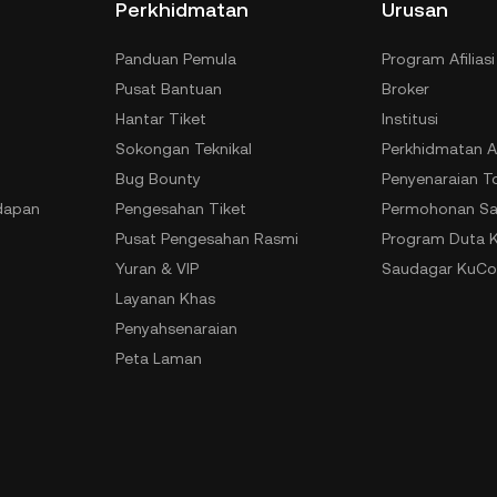
Perkhidmatan
Urusan
Panduan Pemula
Program Afiliasi
Pusat Bantuan
Broker
Hantar Tiket
Institusi
Sokongan Teknikal
Perkhidmatan A
Bug Bounty
Penyenaraian T
dapan
Pengesahan Tiket
Permohonan Sa
Pusat Pengesahan Rasmi
Program Duta 
Yuran & VIP
Saudagar KuCo
Layanan Khas
Penyahsenaraian
Peta Laman