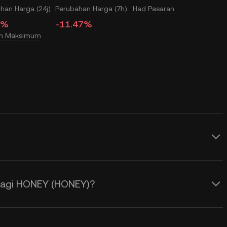
han Harga (24j)
Perubahan Harga (7h)
Had Pasaran
5%
-11.47%
an Maksimum
ini harga USD masa nyata untuk
lah dipengaruhi oleh pembekalan dan
bagi HONEY (HONEY)?
n. Gunakan Kalkulator KuCoin untuk
ONEY kepada USD
masa nyata.