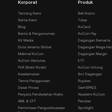
Korporat
Produk
Tentang Kami
Beli Kripto
Sertai Kami
Tukar
Blog
KuCard
Berita & Pengumuman
KuCoin Pay
Kit Media
Dagangan Semerta
Duta Jenama Global
Dagangan Niaga Ha
Makmal KuCoin
Dagangan Margin
KuCoin Ventures
ETF
PoR (Bukti Rizab)
KuCoin Untung
Keselamatan
Bot Dagangan
Terma Penggunaan
Rujukan
Dasar Privasi
GemSPACE
Penyata Pendedahan Risiko
Akademi KuCoin
AML & CFT
Penukar
Permintaan Penguatkuasaan
Spotlight