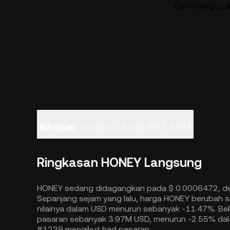
Carta Harga L
Ikhtisar
Analisis
SOALAN LAZIM
Ringkasan HONEY Langsung
HONEY sedang didagangkan pada $ 0.0006472, de
Sepanjang sejam yang lalu, harga HONEY berubah 
nilainya dalam USD menurun sebanyak -11.47%. Be
pasaran sebanyak 3.97M USD, menurun -2.55% dal
#1239 mengikut had pasaran.