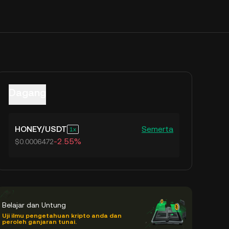
Dagang
HONEY
/
USDT
Semerta
1
-2.55%
$0.0006472
Belajar dan Untung
Uji ilmu pengetahuan kripto anda dan
peroleh ganjaran tunai.