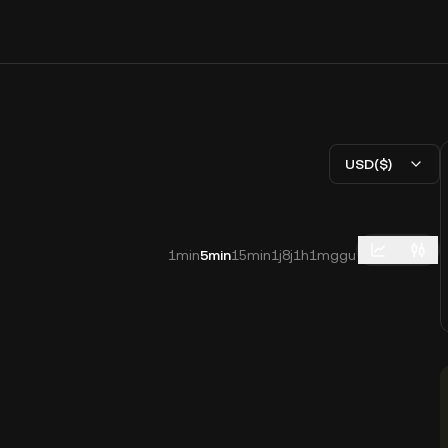
USD($)
1min
5min
15min
1j
8j
1h
1mggu