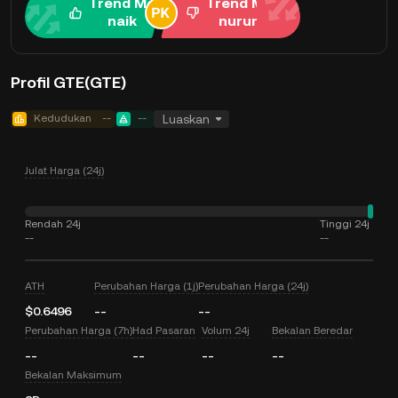
Trend Me
Trend Me
naik
nurun
Profil GTE(GTE)
Kedudukan
--
--
Luaskan
Julat Harga (24j)
Rendah 24j
Tinggi 24j
--
--
ATH
Perubahan Harga (1j)
Perubahan Harga (24j)
$0.6496
--
--
Perubahan Harga (7h)
Had Pasaran
Volum 24j
Bekalan Beredar
--
--
--
--
Bekalan Maksimum