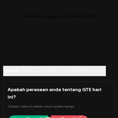
Carta Harga Langsung GreenTek (GTE)
Ikhtisar
Mengenai GreenTek
SOALAN LAZIM
Dagang
Apakah perasaan anda tentang GTE hari
ini?
Catatan: Data ini adalah untuk rujukan sahaja.