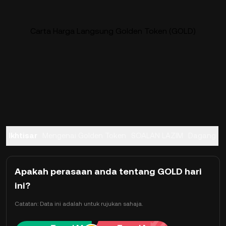
Carta Harga Langsung Golden Token (GOLD)
Ikhtisar
Mengenai Golden Token
SOALAN LAZIM
Dagang
Apakah perasaan anda tentang GOLD hari
ini?
Catatan: Data ini adalah untuk rujukan sahaja.