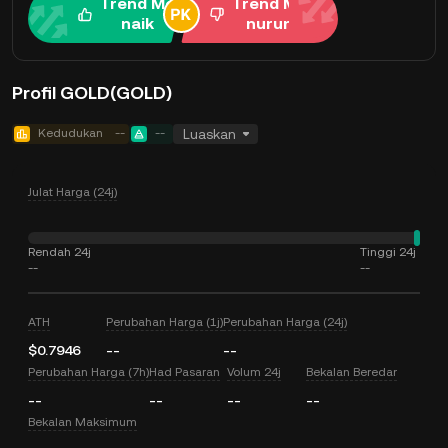
Trend Me
Trend Me
naik
nurun
Profil GOLD(GOLD)
Kedudukan
--
--
Luaskan
Julat Harga (24j)
Rendah 24j
Tinggi 24j
--
--
ATH
Perubahan Harga (1j)
Perubahan Harga (24j)
$0.7946
--
--
Perubahan Harga (7h)
Had Pasaran
Volum 24j
Bekalan Beredar
--
--
--
--
Bekalan Maksimum