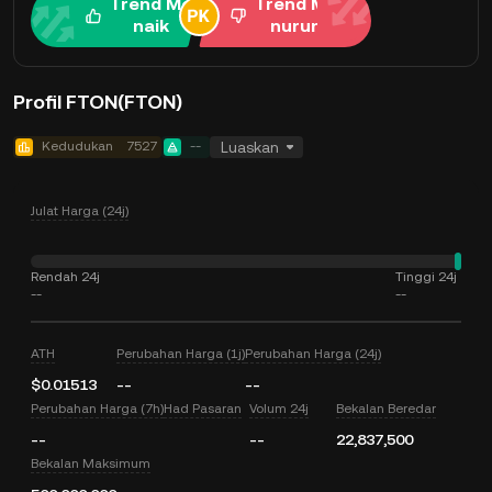
Trend Me
Trend Me
naik
nurun
Profil FTON(FTON)
Kedudukan
7527
--
Luaskan
Julat Harga (24j)
Rendah 24j
Tinggi 24j
--
--
ATH
Perubahan Harga (1j)
Perubahan Harga (24j)
$0.01513
--
--
Perubahan Harga (7h)
Had Pasaran
Volum 24j
Bekalan Beredar
--
--
22,837,500
Bekalan Maksimum