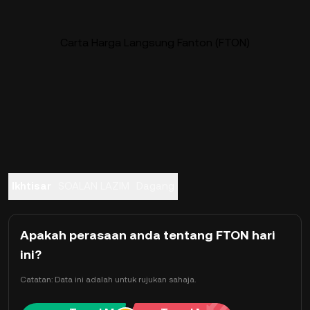
Carta Harga Langsung Fanton (FTON)
Ikhtisar
SOALAN LAZIM
Dagang
Apakah perasaan anda tentang FTON hari
ini?
Catatan: Data ini adalah untuk rujukan sahaja.