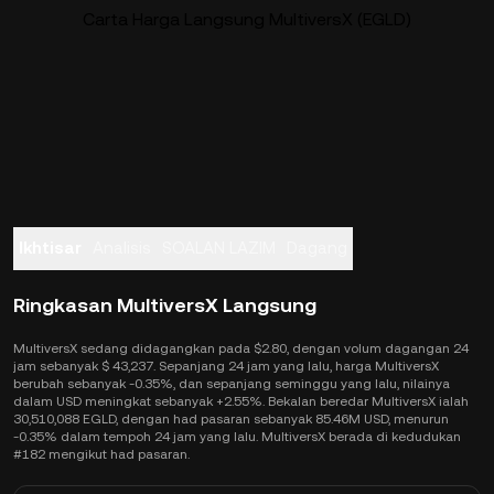
Carta Harga Langsung MultiversX (EGLD)
Ikhtisar
Analisis
SOALAN LAZIM
Dagang
Ringkasan MultiversX Langsung
MultiversX sedang didagangkan pada $2.80, dengan volum dagangan 24
jam sebanyak $ 43,237. Sepanjang 24 jam yang lalu, harga MultiversX
berubah sebanyak -0.35%, dan sepanjang seminggu yang lalu, nilainya
dalam USD meningkat sebanyak +2.55%. Bekalan beredar MultiversX ialah
30,510,088 EGLD, dengan had pasaran sebanyak 85.46M USD, menurun
-0.35% dalam tempoh 24 jam yang lalu. MultiversX berada di kedudukan
#182 mengikut had pasaran.