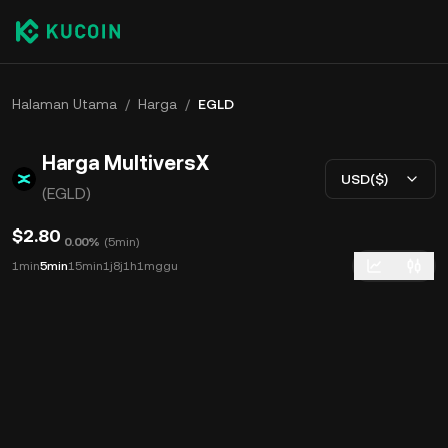
Halaman Utama
/
Harga
/
EGLD
Harga MultiversX
USD($)
(EGLD)
$2.80
0.00%
(
5min
)
1min
5min
15min
1j
8j
1h
1mggu