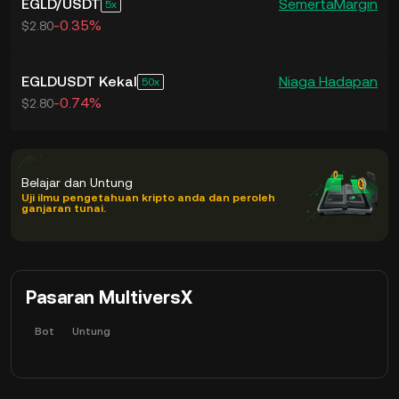
EGLD
/
USDT
Semerta
Margin
5
-0.35%
$2.80
EGLDUSDT Kekal
Niaga Hadapan
50
-0.74%
$2.80
Belajar dan Untung
Uji ilmu pengetahuan kripto anda dan peroleh
ganjaran tunai.
Pasaran MultiversX
Bot
Untung