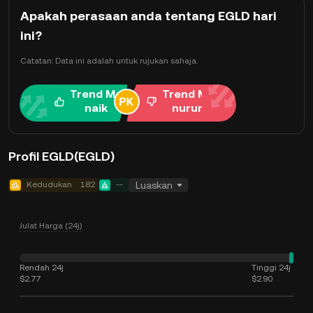
Apakah perasaan anda tentang EGLD hari
ini?
Catatan: Data ini adalah untuk rujukan sahaja.
Trend Me
Trend Me
naik
nurun
Profil EGLD(EGLD)
Kedudukan
182
--
Luaskan
Julat Harga (24j)
Rendah 24j
Tinggi 24j
$2.77
$2.90