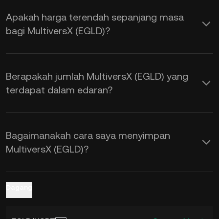
dan permintaan, serta sentimen
Apakah harga terendah sepanjang masa
pasaran. Gunakan Kalkulator KuCoin
bagi MultiversX (EGLD)?
untuk mendapatkan kadar pertukaran
EGLD kepada USD
masa nyata.
Berapakah jumlah MultiversX (EGLD) yang
terdapat dalam edaran?
Bagaimanakah cara saya menyimpan
MultiversX (EGLD)?
Dagang