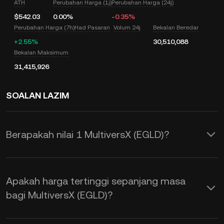
ATH
Perubahan Harga (1j)
Perubahan Harga (24j)
$542.03
0.00%
-0.35%
Perubahan Harga (7h)
Had Pasaran
Volum 24j
Bekalan Beredar
+2.55%
30,510,088
Bekalan Maksimum
31,415,926
SOALAN LAZIM
Berapakah nilai 1 MultiversX (EGLD)?
KuCoin menyediakan pengemasan kini
harga USD masa nyata untuk
Apakah harga tertinggi sepanjang masa
MultiversX (EGLD). Harga MultiversX
bagi MultiversX (EGLD)?
adalah dipengaruhi oleh pembekalan