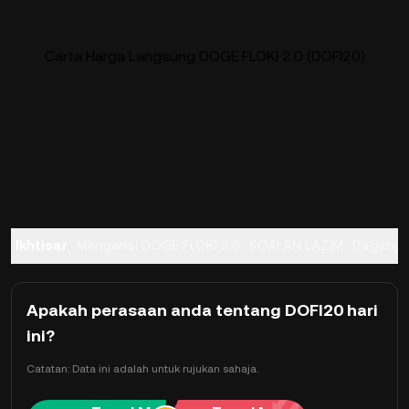
Carta Harga Langsung DOGE FLOKI 2.0 (DOFI20)
Ikhtisar
Mengenai DOGE FLOKI 2.0
SOALAN LAZIM
Dagang
Apakah perasaan anda tentang DOFI20 hari
ini?
Catatan: Data ini adalah untuk rujukan sahaja.