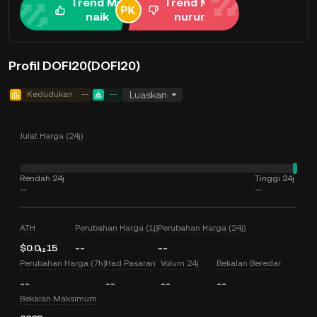
Trend Me
Trend Me
naik
nurun
Profil DOFI20(DOFI20)
Kedudukan
--
--
Luaskan
Julat Harga (24j)
Rendah 24j
Tinggi 24j
--
--
ATH
Perubahan Harga (1j)
Perubahan Harga (24j)
$0.0₁₂15
--
--
Perubahan Harga (7h)
Had Pasaran
Volum 24j
Bekalan Beredar
--
--
--
--
Bekalan Maksimum