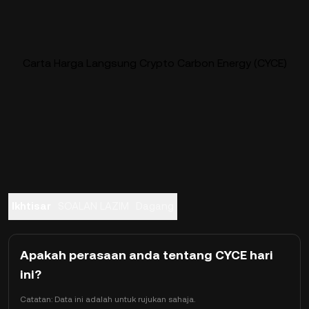
Carta Harga Langsung Crypto Carbon Energy (CYCE)
Ikhtisar
SOALAN LAZIM
Dagang
Apakah perasaan anda tentang CYCE hari
ini?
Catatan: Data ini adalah untuk rujukan sahaja.