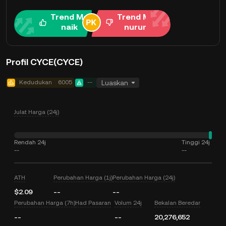
Trend Me
Trend Me
naik
nurun
Profil CYCE(CYCE)
Kedudukan
6005
--
Luaskan
Julat Harga (24j)
Rendah 24j
Tinggi 24j
--
--
ATH
Perubahan Harga (1j)
Perubahan Harga (24j)
$2.09
--
--
Perubahan Harga (7h)
Had Pasaran
Volum 24j
Bekalan Beredar
--
--
20,276,652