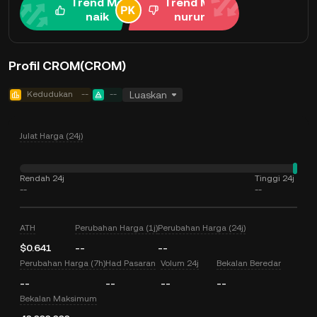
Trend Me
Trend Me
naik
nurun
Profil CROM(CROM)
Kedudukan
--
--
Luaskan
Julat Harga (24j)
Rendah 24j
Tinggi 24j
--
--
ATH
Perubahan Harga (1j)
Perubahan Harga (24j)
$0.641
--
--
Perubahan Harga (7h)
Had Pasaran
Volum 24j
Bekalan Beredar
--
--
--
--
Bekalan Maksimum