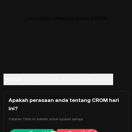
Carta Harga Langsung Crome (CROM)
Ikhtisar
Mengenai Crome
SOALAN LAZIM
Dagang
Apakah perasaan anda tentang CROM hari
ini?
Catatan: Data ini adalah untuk rujukan sahaja.