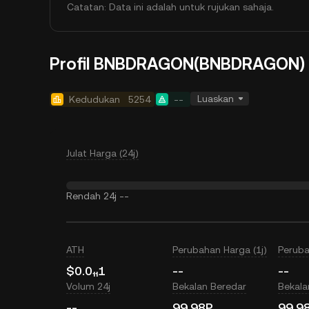
Catatan: Data ini adalah untuk rujukan sahaja.
Profil BNBDRAGON(BNBDRAGON)
Luaskan
Kedudukan
5254
--
Julat Harga (24j)
Rendah 24j
--
ATH
Perubahan Harga (1j)
Peruba
$0.0₁₁1
--
--
Volum 24j
Bekalan Beredar
Bekal
--
99.98P
99.9