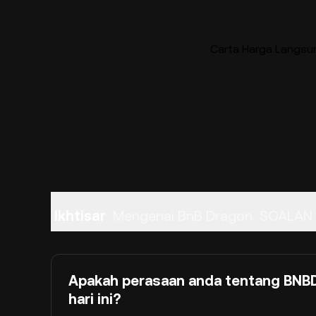
Carta Harga Langs
Ikhtisar
Mengenai BnB Dragon
SOALAN 
Apakah perasaan anda tentang BN
hari ini?