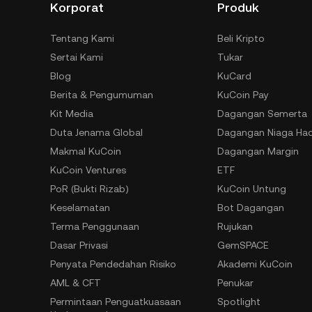
Korporat
Produk
Tentang Kami
Beli Kripto
Sertai Kami
Tukar
Blog
KuCard
Berita & Pengumuman
KuCoin Pay
Kit Media
Dagangan Semerta
Duta Jenama Global
Dagangan Niaga Ha
Makmal KuCoin
Dagangan Margin
KuCoin Ventures
ETF
PoR (Bukti Rizab)
KuCoin Untung
Keselamatan
Bot Dagangan
Terma Penggunaan
Rujukan
Dasar Privasi
GemSPACE
Penyata Pendedahan Risiko
Akademi KuCoin
AML & CFT
Penukar
Permintaan Penguatkuasaan
Spotlight