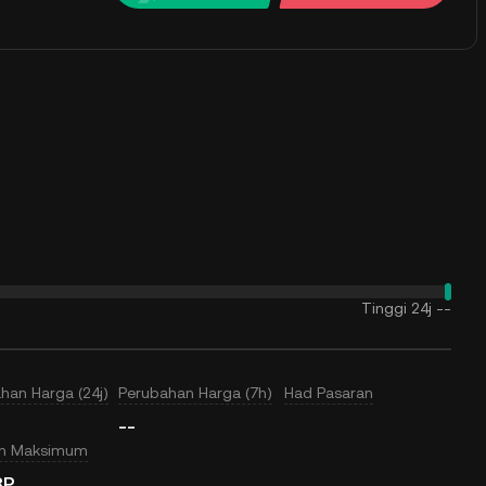
Tinggi 24j
--
han Harga (24j)
Perubahan Harga (7h)
Had Pasaran
--
an Maksimum
8P