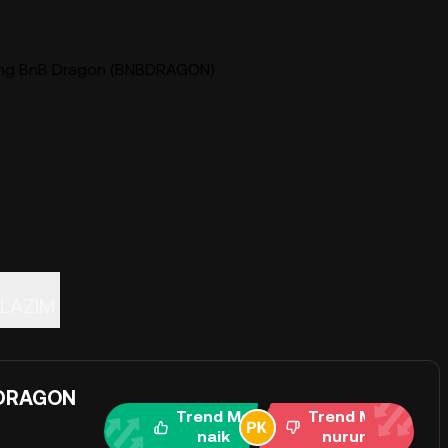
ung BnB Dragon (BNBDRAGON)
LAZIM
BDRAGON
Trend Me
Trend Me
naik
nurun