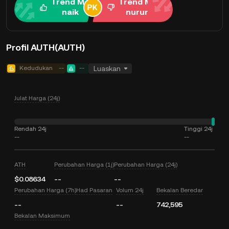
Trend Me
Trend Me
naik
nurun
Profil AUTH(AUTH)
Kedudukan
--
--
Luaskan
Julat Harga (24j)
Rendah 24j
Tinggi 24j
--
--
ATH
Perubahan Harga (1j)
Perubahan Harga (24j)
$0.08634
--
--
Perubahan Harga (7h)
Had Pasaran
Volum 24j
Bekalan Beredar
--
--
742,595
Bekalan Maksimum