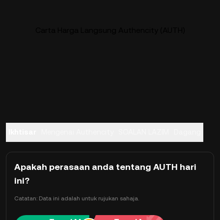
Carta Harga Langsung Authencity (AUTH)
Ikhtisar
Mengenai Authencity
SOALAN LAZIM
Dagang
Apakah perasaan anda tentang AUTH hari
ini?
Catatan: Data ini adalah untuk rujukan sahaja.