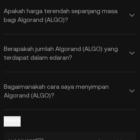
permintaan, serta sentimen pasaran.
Apakah harga terendah sepanjang masa
Gunakan Kalkulator KuCoin untuk
bagi Algorand (ALGO)?
mendapatkan kadar pertukaran
ALGO
kepada USD
masa nyata.
Berapakah jumlah Algorand (ALGO) yang
terdapat dalam edaran?
Bagaimanakah cara saya menyimpan
Algorand (ALGO)?
Dagang