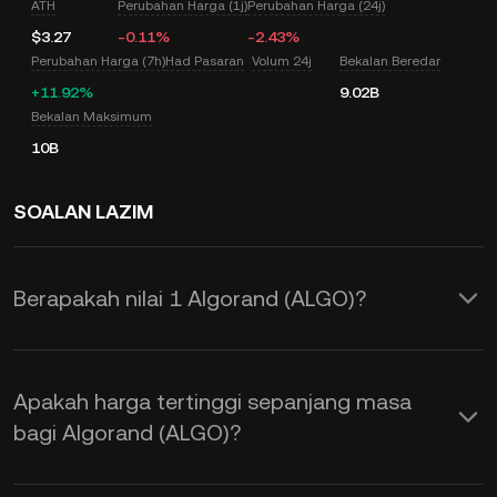
ATH
Perubahan Harga (1j)
Perubahan Harga (24j)
$3.27
-0.11%
-2.43%
Perubahan Harga (7h)
Had Pasaran
Volum 24j
Bekalan Beredar
+11.92%
9.02B
Bekalan Maksimum
10B
SOALAN LAZIM
Berapakah nilai 1 Algorand (ALGO)?
KuCoin menyediakan pengemasan kini
harga USD masa nyata untuk Algorand
Apakah harga tertinggi sepanjang masa
(ALGO). Harga Algorand adalah
bagi Algorand (ALGO)?
dipengaruhi oleh pembekalan dan