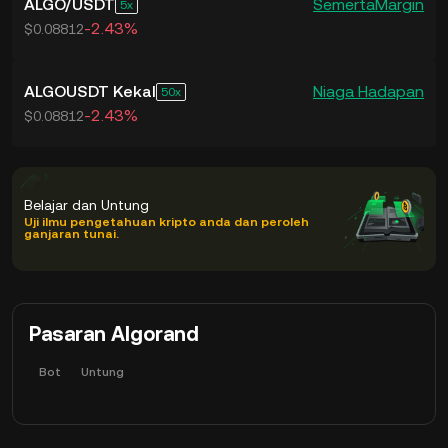
ALGO
/
USDT
Semerta
Margin
5
-2.43%
$0.08812
ALGOUSDT Kekal
Niaga Hadapan
50
-2.43%
$0.08812
Belajar dan Untung
Uji ilmu pengetahuan kripto anda dan peroleh
ganjaran tunai.
Pasaran Algorand
Bot
Untung