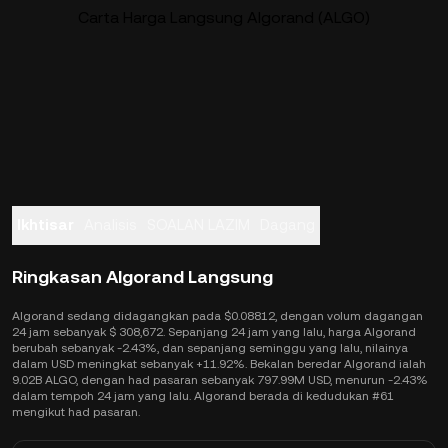
Carta Harga Langsung Algorand (ALGO)
Ikhtisar
Analisis
SOALAN LAZIM
Dagang
Ringkasan Algorand Langsung
Algorand sedang didagangkan pada $0.08812, dengan volum dagangan
24 jam sebanyak $ 308,672. Sepanjang 24 jam yang lalu, harga Algorand
berubah sebanyak -2.43%, dan sepanjang seminggu yang lalu, nilainya
dalam USD meningkat sebanyak +11.92%. Bekalan beredar Algorand ialah
9.02B ALGO, dengan had pasaran sebanyak 797.99M USD, menurun -2.43%
dalam tempoh 24 jam yang lalu. Algorand berada di kedudukan #61
mengikut had pasaran.