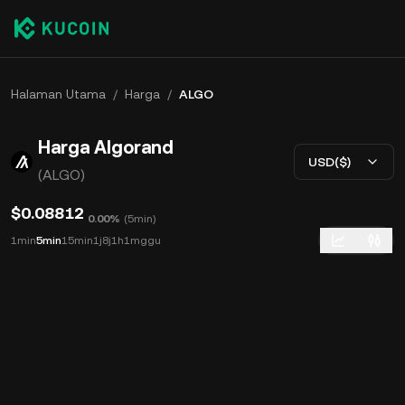
Halaman Utama
/
Harga
/
ALGO
Harga Algorand
USD($)
(ALGO)
$0.08812
0.00%
(
5min
)
1min
5min
15min
1j
8j
1h
1mggu