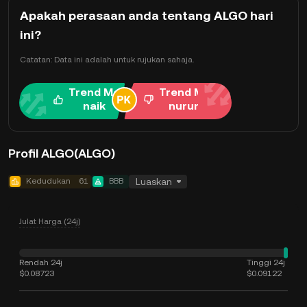
Apakah perasaan anda tentang ALGO hari
ini?
Catatan: Data ini adalah untuk rujukan sahaja.
Trend Me
Trend Me
naik
nurun
Profil ALGO(ALGO)
Kedudukan
61
BBB
Luaskan
Julat Harga (24j)
Rendah 24j
Tinggi 24j
$0.08723
$0.09122