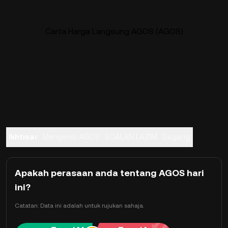
Carta Harga Langsung AGOS (AGOS)
Ikhtisar
Mengenai AGOS
SOALAN LAZIM
Dagang
Apakah perasaan anda tentang AGOS hari
ini?
Catatan: Data ini adalah untuk rujukan sahaja.