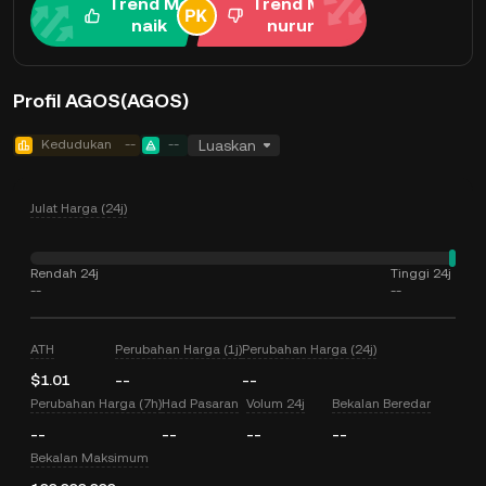
Trend Me
Trend Me
naik
nurun
Profil AGOS(AGOS)
Kedudukan
--
--
Luaskan
Julat Harga (24j)
Rendah 24j
Tinggi 24j
--
--
ATH
Perubahan Harga (1j)
Perubahan Harga (24j)
$1.01
--
--
Perubahan Harga (7h)
Had Pasaran
Volum 24j
Bekalan Beredar
--
--
--
--
Bekalan Maksimum