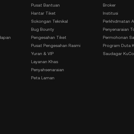
Pusat Bantuan
Broker
Hantar Tiket
Institusi
Sokongan Teknikal
Perkhidmatan A
Bug Bounty
Penyenaraian T
dapan
Pengesahan Tiket
Permohonan Sa
Pusat Pengesahan Rasmi
Program Duta 
Yuran & VIP
Saudagar KuCo
Layanan Khas
Penyahsenaraian
Peta Laman