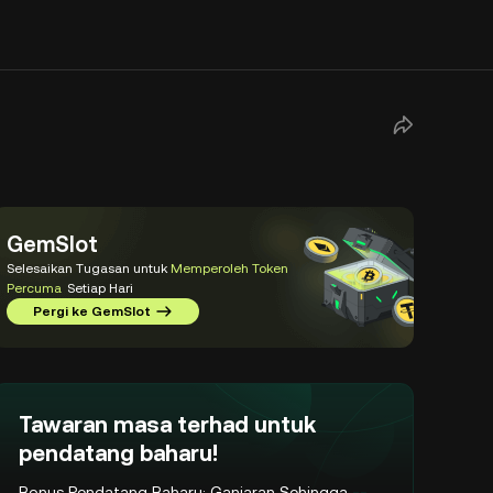
GemSlot
Selesaikan Tugasan untuk
Memperoleh Token
Percuma
Setiap Hari
Pergi ke GemSlot
Tawaran masa terhad untuk
pendatang baharu!
Bonus Pendatang Baharu: Ganjaran Sehingga
--