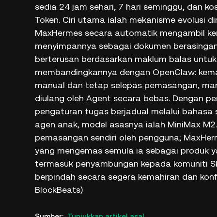
sedia 24 jam sehari, 7 hari seminggu, dan 
Token. Ciri utama ialah mekanisme evolusi di
MaxHermes secara automatik mengambil kem
menyimpannya sebagai dokumen berasingan,
berterusan berdasarkan maklum balas untuk
membandingkannya dengan OpenClaw: kema
manual dan tetap selepas pemasangan, man
diulang oleh Agent secara bebas. Dengan pen
pengaturan tugas berjadual melalui bahasa 
agen anak, model asasnya ialah MiniMax M2.
pemasangan sendiri oleh pengguna; MaxHe
yang mengemas semula ia sebagai produk ya
termasuk penyambungan kepada komuniti Sk
berpindah secara segera kemahiran dan konf
BlockBeats)
Sumber
:
Tunjukkan artikel asal