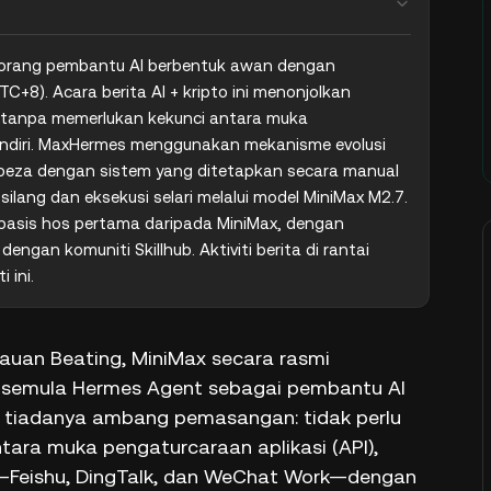
rang pembantu AI berbentuk awan dengan 
C+8). Acara berita AI + kripto ini menonjolkan 
 tanpa memerlukan kekunci antara muka 
endiri. MaxHermes menggunakan mekanisme evolusi 
rbeza dengan sistem yang ditetapkan secara manual 
lang dan eksekusi selari melalui model MiniMax M2.7. 
asis hos pertama daripada MiniMax, dengan 
n komuniti Skillhub. Aktiviti berita di rantai 
 ini.
tauan Beating, MiniMax secara rasmi
 semula Hermes Agent sebagai pembantu AI
 tiadanya ambang pemasangan: tidak perlu
tara muka pengaturcaraan aplikasi (API),
M—Feishu, DingTalk, dan WeChat Work—dengan