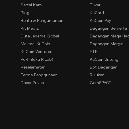
Sertai Kami
Tukar
Blog
KuCard
Berita & Pengumuman
KuCoin Pay
Kit Media
Dagangan Semerta
Duta Jenama Global
Dagangan Niaga Ha
Makmal KuCoin
Dagangan Margin
KuCoin Ventures
ETF
PoR (Bukti Rizab)
KuCoin Untung
Keselamatan
Bot Dagangan
Terma Penggunaan
Rujukan
Dasar Privasi
GemSPACE
Penyata Pendedahan Risiko
Akademi KuCoin
AML & CFT
Penukar
Permintaan Penguatkuasaan
Spotlight
Undang-undang
Dagangan OTC
Pemberi Maklumat Boleh Hubungi