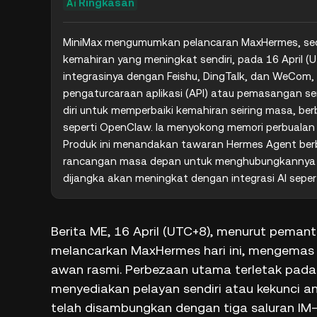
Ringkasan
MiniMax mengumumkan pelancaran MaxHermes, seo
kemahiran yang meningkat sendiri, pada 16 April (UT
integrasinya dengan Feishu, DingTalk, dan WeCom,
pengaturcaraan aplikasi (API) atau pemasangan s
diri untuk memperbaiki kemahiran seiring masa, be
seperti OpenClaw. Ia menyokong memori perbualan si
Produk ini menandakan tawaran Hermes Agent berb
rancangan masa depan untuk menghubungkannya denga
dijangka akan meningkat dengan integrasi AI seperti
Berita ME, 16 April (UTC+8), menurut peman
melancarkan MaxHermes hari ini, mengemas
awan rasmi. Perbezaan utama terletak pada
menyediakan pelayan sendiri atau kekunci an
telah disambungkan dengan tiga saluran I