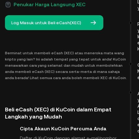
Penukar Harga Langsung XEC
Log Masuk untuk Beli eCash(XEC)
Berminat untuk membeli eCash (XEC) atau meneroka mata wang
kripto yang lain? Ini adalah tempat yang tepat untuk anda! KuCoin
menawarkan cara yang selamat dan mudah untuk membolehkan
anda membeli eCash (XEC) secara serta-merta di mana sahaja
anda berada! Lihat semua cara anda boleh membeli XEC di KuCoin.
Beli eCash (XEC) di KuCoin dalam Empat
Langkah yang Mudah
Cipta Akaun KuCoin Percuma Anda
Daftar di KuCoin dengan alamat e-mel/nombor