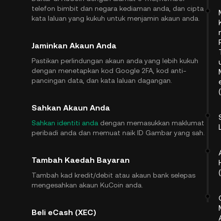
telefon bimbit dan negara kediaman anda, dan cipta
kata laluan yang kukuh untuk menjamin akaun anda.
Jaminkan Akaun Anda
Pastikan perlindungan akaun anda yang lebih kukuh
dengan menetapkan kod Google 2FA, kod anti-
pancingan data, dan kata laluan dagangan.
Sahkan Akaun Anda
Sahkan identiti anda
dengan memasukkan maklumat
peribadi anda dan memuat naik ID Gambar yang sah.
Tambah Kaedah Bayaran
Tambah kad kredit/debit atau akaun bank selepas
mengesahkan akaun KuCoin anda.
Beli eCash (XEC)