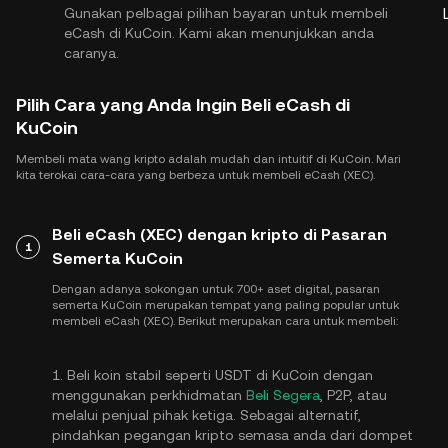
Gunakan pelbagai pilihan bayaran untuk membeli
eCash di KuCoin. Kami akan menunjukkan anda
caranya.
Pilih Cara yang Anda Ingin Beli eCash di
KuCoin
Membeli mata wang kripto adalah mudah dan intuitif di KuCoin. Mari
kita terokai cara-cara yang berbeza untuk membeli eCash (XEC).
Beli eCash (XEC) dengan kripto di Pasaran
1
Semerta KuCoin
Dengan adanya sokongan untuk 700+ aset digital, pasaran
semerta KuCoin merupakan tempat yang paling popular untuk
membeli eCash (XEC). Berikut merupakan cara untuk membeli:
1. Beli koin stabil seperti USDT di KuCoin dengan
menggunakan perkhidmatan
Beli Segera
, P2P, atau
melalui penjual pihak ketiga. Sebagai alternatif,
pindahkan pegangan kripto semasa anda dari dompet