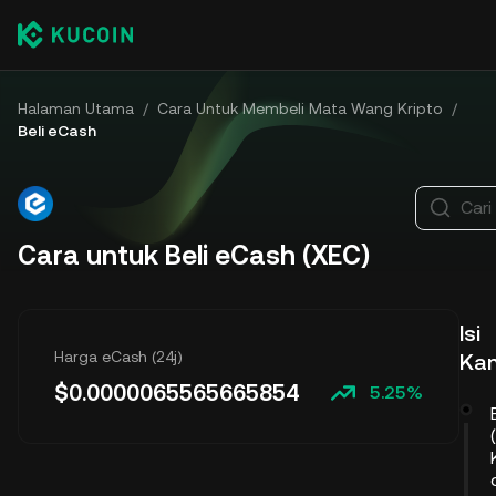
Halaman Utama
/
Cara Untuk Membeli Mata Wang Kripto
/
Beli eCash
Cari
Cara untuk Beli eCash (XEC)
Isi
Harga eCash (24j)
Ka
$
0.0000065565665854
5.25%