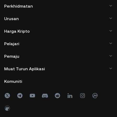
Perkhidmatan
Urusan
Harga Kripto
Pelajari
Pemaju
Muat Turun Aplikasi
Komuniti