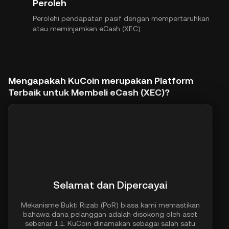
Peroleh
Perolehi pendapatan pasif dengan mempertaruhkan
atau meminjamkan eCash (XEC).
Mengapakah KuCoin merupakan Platform
Terbaik untuk Membeli eCash (XEC)?
Selamat dan Dipercayai
Mekanisme Bukti Rizab (PoR) biasa kami memastikan
bahawa dana pelanggan adalah disokong oleh aset
sebenar 1:1. KuCoin dinamakan sebagai salah satu