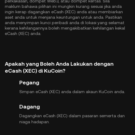
perkakasan, dompet Web3, atau dompet kertas. Sila
maklum bahawa pilihan ini mungkin kurang sesuai jika anda
ingin kerap dagangkan eCash (XEC) anda atau membiarkan
aset anda untuk menjana keuntungan untuk anda. Pastikan
anda menyimpan kunci peribadi anda di lokasi yang selamat
kerana kehilangannya boleh mengakibatkan kehilangan kekal
eCash (XEC) anda.
Apakah yang Boleh Anda Lakukan dengan
eCash (XEC) di KuCoin?
Pegang
Simpan eCash (XEC) anda dalam akaun KuCoin anda.
Dagang
Dagangkan eCash (XEC) dalam pasaran semerta dan
niaga hadapan.