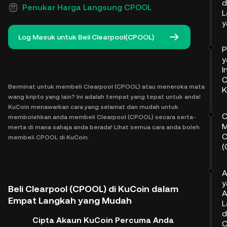
d
Penukar Harga Langsung CPOOL
L
y
Log Masuk untuk Beli Clearpool(CPOOL)
P
y
I
C
Berminat untuk membeli Clearpool (CPOOL) atau meneroka mata
K
wang kripto yang lain? Ini adalah tempat yang tepat untuk anda!
KuCoin menawarkan cara yang selamat dan mudah untuk
C
membolehkan anda membeli Clearpool (CPOOL) secara serta-
M
merta di mana sahaja anda berada! Lihat semua cara anda boleh
C
membeli CPOOL di KuCoin.
(
A
y
Beli Clearpool (CPOOL) di KuCoin dalam
A
Empat Langkah yang Mudah
L
d
Cipta Akaun KuCoin Percuma Anda
C