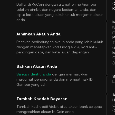
(
Daftar di KuCoin dengan alamat e-mel/nombor
K
telefon bimbit dan negara kediaman anda, dan
cipta kata laluan yang kukuh untuk menjamin akaun
anda.
M
K
m
Jaminkan Akaun Anda
P
Pastikan perlindungan akaun anda yang lebih kukuh
T
dengan menetapkan kod Google 2FA, kod anti-
u
pancingan data, dan kata laluan dagangan.
M
C
(
Sahkan Akaun Anda
Sahkan identiti anda
dengan memasukkan
maklumat peribadi anda dan memuat naik ID
L
Gambar yang sah.
A
Tambah Kaedah Bayaran
H
C
Tambah kad kredit/debit atau akaun bank selepas
(
mengesahkan akaun KuCoin anda.