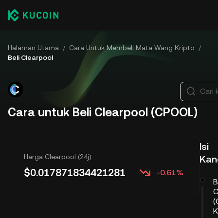
Halaman Utama
/
Cara Untuk Membeli Mata Wang Kripto
/
Beli Clearpool
Cari 
Cara untuk Beli Clearpool (CPOOL)
Isi
Harga Clearpool (24j)
Kan
$
0.017871834421281
-0.61%
B
C
(
K