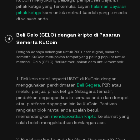
pihak ketiga yang terkemuka. Layari
halaman bayaran
pihak ketiga
kami untuk melihat kaedah yang tersedia
di wilayah anda.
Beli Celo (CELO) dengan kripto di Pasaran
4
Semerta KuCoin
Dengan adanya sokongan untuk 700+ aset digital, pasaran
semerta KuCoin merupakan tempat yang paling popular untuk
membeli Celo (CELO). Berikut merupakan cara untuk membeli:
1. Beli koin stabil seperti USDT di KuCoin dengan
menggunakan perkhidmatan
Beli Segera
, P2P, atau
melalui penjual pihak ketiga. Sebagai alternatif,
pindahkan pegangan kripto semasa anda dari dompet
atau platform dagangan lain ke KuCoin. Pastikan
rangkaian blok rantai anda adalah betul,
memandangkan
mendepositkan kripto
ke alamat yang
salah boleh mengakibatkan kehilangan aset.
2. Pindahkan kripto anda ke Akaun Dagangan KuCoin.