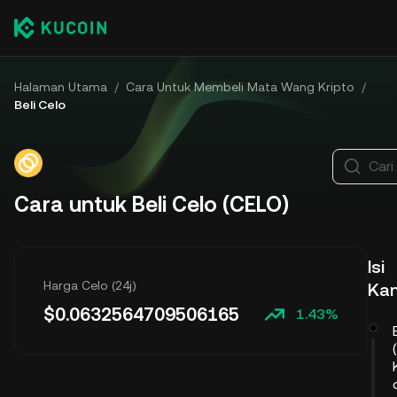
Halaman Utama
/
Cara Untuk Membeli Mata Wang Kripto
/
Beli Celo
Cari
Cara untuk Beli Celo (CELO)
Isi
Harga Celo (24j)
Ka
$
0.0632564709506165
1.43%