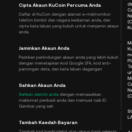
d
Cipta Akaun KuCoin Percuma Anda
C
Daftar di KuCoin dengan alamat e-mel/nombor
N
telefon bimbit dan negara kediaman anda, dan
(C
cipta kata laluan yang kukuh untuk menjamin akaun
K
anda.
M
Jaminkan Akaun Anda
K
m
Pastikan perlindungan akaun anda yang lebih kukuh
P
dengan menetapkan kod Google 2FA, kod anti-
T
pancingan data, dan kata laluan dagangan.
u
M
C
Sahkan Akaun Anda
N
Sahkan identiti anda
dengan memasukkan
(
maklumat peribadi anda dan memuat naik ID
Gambar yang sah.
S
L
Tambah Kaedah Bayaran
Tambah kad kredit/debit atau akaun bank selepas