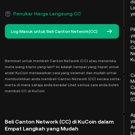
d
L
Penukar Harga Langsung CC
y
Pi
Log Masuk untuk Beli Canton Network(CC)
y
In
C
N
K
Berminat untuk membeli Canton Network (CC) atau meneroka
mata wang kripto yang lain? Ini adalah tempat yang tepat untuk
anda! KuCoin menawarkan cara yang selamat dan mudah untuk
C
membolehkan anda membeli Canton Network (CC) secara serta-
M
merta di mana sahaja anda berada! Lihat semua cara anda boleh
C
membeli CC di KuCoin.
N
(
A
y
Beli Canton Network (CC) di KuCoin dalam
A
Empat Langkah yang Mudah
L