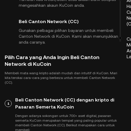
An
mengesahkan akaun KuCoin anda.
H
C
N
Beli Canton Network (CC)
(
Gunakan pelbagai pilihan bayaran untuk membeli
Canton Network di KuCoin. Kami akan menunjukkan
C
anda caranya.
M
A
La
Pilih Cara yang Anda Ingin Beli Canton
Network di KuCoin
Membeli mata wang kripto adalah mudah dan intuitif di KuCoin. Mari
kita terokai cara-cara yang berbeza untuk membeli Canton Network
(CC).
Beli Canton Network (CC) dengan kripto di
1
Pasaran Semerta KuCoin
Dengan adanya sokongan untuk 700+ aset digital, pasaran
semerta KuCoin merupakan tempat yang paling popular untuk
membeli Canton Network (CC). Berikut merupakan cara untuk
membeli: