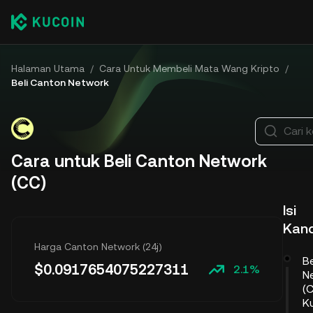
Halaman Utama
/
Cara Untuk Membeli Mata Wang Kripto
/
Beli Canton Network
Cari k
Cara untuk Beli Canton Network
(CC)
Isi
Kan
Harga Canton Network (24j)
B
$
0.0917654075227311
2.1%
N
(C
K