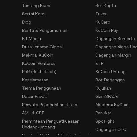
Tentang Kami
Beli Kripto
Sertai Kami
Tukar
Blog
KuCard
Berita & Pengumuman
KuCoin Pay
Kit Media
Dagangan Semerta
Duta Jenama Global
Dagangan Niaga Ha
Makmal KuCoin
Dagangan Margin
KuCoin Ventures
ETF
PoR (Bukti Rizab)
KuCoin Untung
Keselamatan
Bot Dagangan
Terma Penggunaan
Rujukan
Dasar Privasi
GemSPACE
Penyata Pendedahan Risiko
Akademi KuCoin
AML & CFT
Penukar
Permintaan Penguatkuasaan
Spotlight
Undang-undang
Dagangan OTC
Pemberi Maklumat Boleh Hubungi