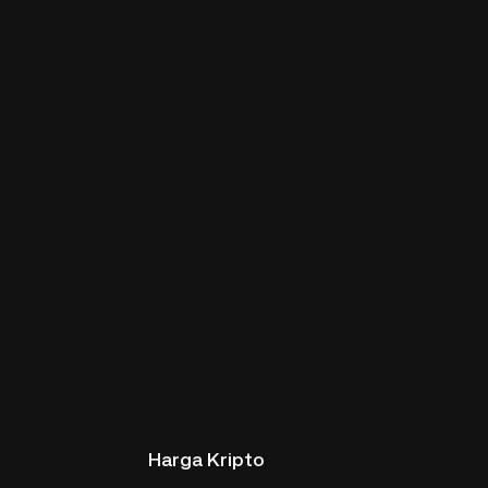
Harga Kripto