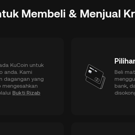
ntuk Membeli & Menjual Kr
Piliha
ada KuCoin untuk
o anda. Kami
Beli ma
m dagangan yang
menggun
ap mengesahkan
bank, d
lalui
Bukti Rizab
disokon