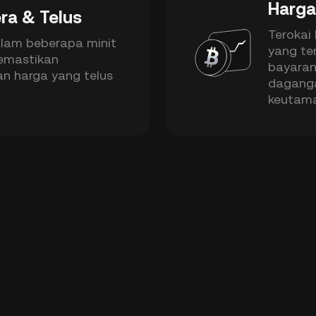
Harga
ra & Telus
Terokai
alam beberapa minit
yang ter
emastikan
bayaran
n harga yang telus
daganga
keutama