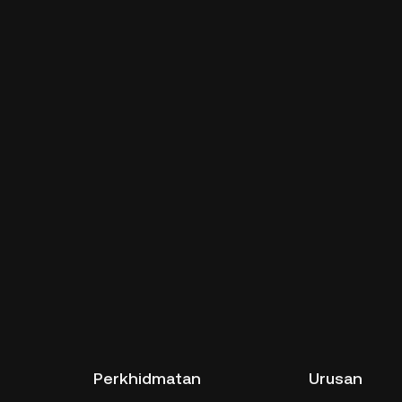
Perkhidmatan
Urusan