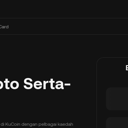
Card
pto Serta-
in di KuCoin dengan pelbagai kaedah