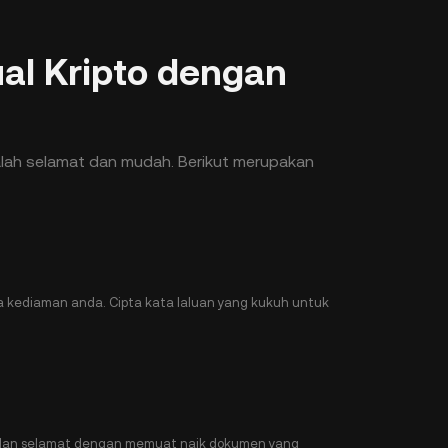
al Kripto dengan
alah selamat dan mudah. Berikut merupakan
a kediaman anda. Cipta kata laluan yang kukuh untuk
t dan selamat dengan memuat naik dokumen yang