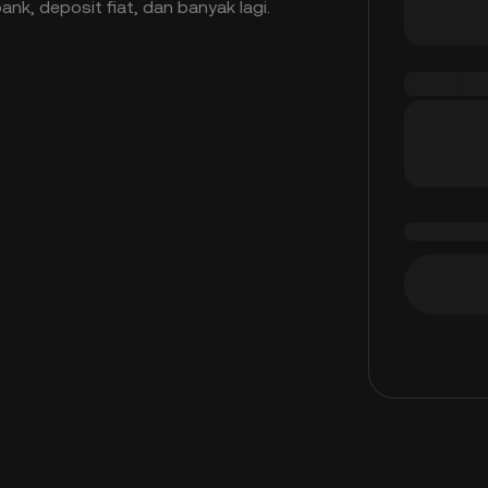
nk, deposit fiat, dan banyak lagi.