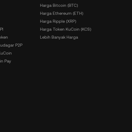
Harga Bitcoin (BTC)
Harga Ethereum (ETH)
Harga Ripple (XRP)
PI
Harga Token KuCoin (KCS)
oken
Lebih Banyak Harga
udagar P2P
KuCoin
in Pay