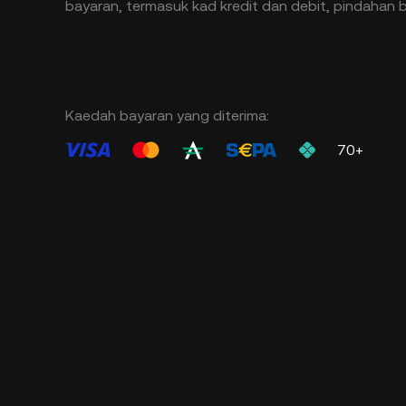
bayaran, termasuk kad kredit dan debit, pindahan ba
Kaedah bayaran yang diterima:
70+