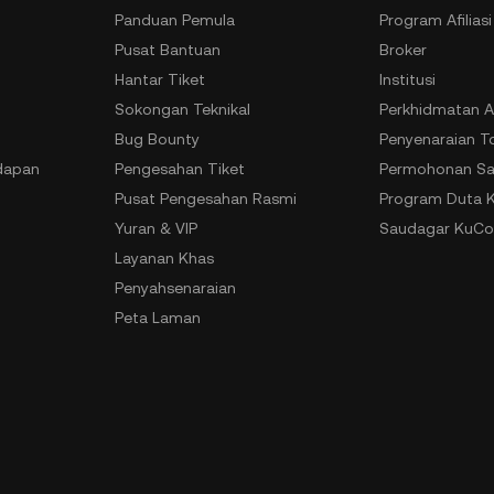
Panduan Pemula
Program Afiliasi
Pusat Bantuan
Broker
Hantar Tiket
Institusi
Sokongan Teknikal
Perkhidmatan A
Bug Bounty
Penyenaraian T
dapan
Pengesahan Tiket
Permohonan Sa
Pusat Pengesahan Rasmi
Program Duta 
Yuran & VIP
Saudagar KuCo
Layanan Khas
Penyahsenaraian
Peta Laman