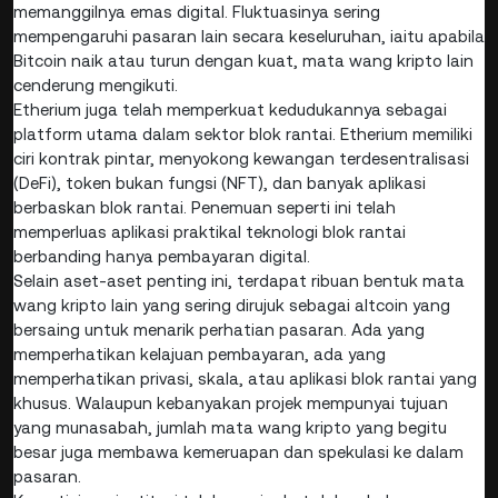
memanggilnya emas digital. Fluktuasinya sering
mempengaruhi pasaran lain secara keseluruhan, iaitu apabila
Bitcoin naik atau turun dengan kuat, mata wang kripto lain
cenderung mengikuti.
Etherium juga telah memperkuat kedudukannya sebagai
platform utama dalam sektor blok rantai. Etherium memiliki
ciri kontrak pintar, menyokong kewangan terdesentralisasi
(DeFi), token bukan fungsi (NFT), dan banyak aplikasi
berbaskan blok rantai. Penemuan seperti ini telah
memperluas aplikasi praktikal teknologi blok rantai
berbanding hanya pembayaran digital.
Selain aset-aset penting ini, terdapat ribuan bentuk mata
wang kripto lain yang sering dirujuk sebagai altcoin yang
bersaing untuk menarik perhatian pasaran. Ada yang
memperhatikan kelajuan pembayaran, ada yang
memperhatikan privasi, skala, atau aplikasi blok rantai yang
khusus. Walaupun kebanyakan projek mempunyai tujuan
yang munasabah, jumlah mata wang kripto yang begitu
besar juga membawa kemeruapan dan spekulasi ke dalam
pasaran.