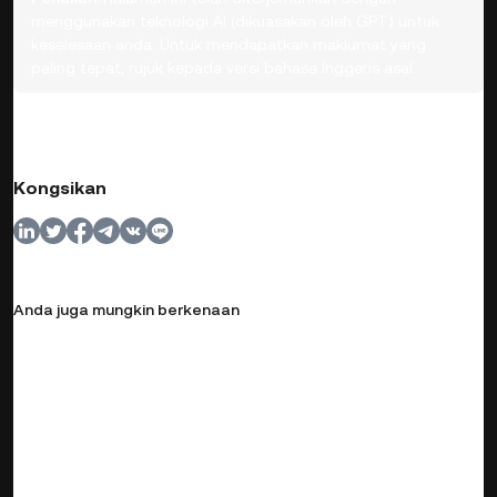
menggunakan teknologi AI (dikuasakan oleh GPT) untuk
keselesaan anda. Untuk mendapatkan maklumat yang
paling tepat, rujuk kepada versi bahasa Inggeris asal.
Kongsikan
Anda juga mungkin berkenaan