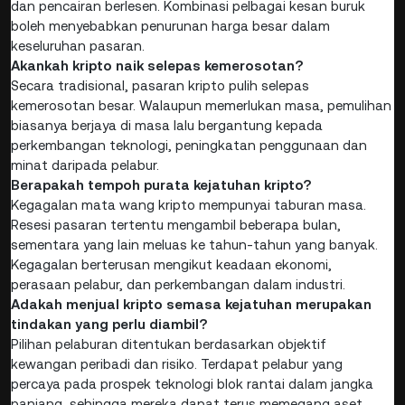
dan pencairan berlesen. Kombinasi pelbagai kesan buruk
boleh menyebabkan penurunan harga besar dalam
keseluruhan pasaran.
Akankah kripto naik selepas kemerosotan?
Secara tradisional, pasaran kripto pulih selepas
kemerosotan besar. Walaupun memerlukan masa, pemulihan
biasanya berjaya di masa lalu bergantung kepada
perkembangan teknologi, peningkatan penggunaan dan
minat daripada pelabur.
Berapakah tempoh purata kejatuhan kripto?
Kegagalan mata wang kripto mempunyai taburan masa.
Resesi pasaran tertentu mengambil beberapa bulan,
sementara yang lain meluas ke tahun-tahun yang banyak.
Kegagalan berterusan mengikut keadaan ekonomi,
perasaan pelabur, dan perkembangan dalam industri.
Adakah menjual kripto semasa kejatuhan merupakan
tindakan yang perlu diambil?
Pilihan pelaburan ditentukan berdasarkan objektif
kewangan peribadi dan risiko. Terdapat pelabur yang
percaya pada prospek teknologi blok rantai dalam jangka
panjang, sehingga mereka dapat terus memegang aset