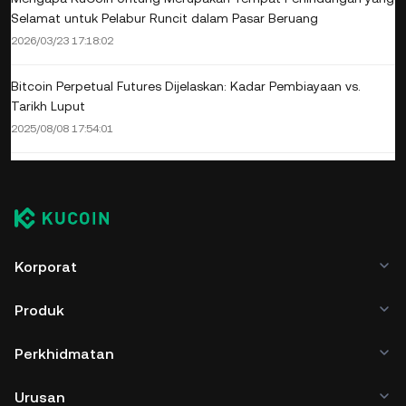
Selamat untuk Pelabur Runcit dalam Pasar Beruang
2026/03/23 17:18:02
Bitcoin Perpetual Futures Dijelaskan: Kadar Pembiayaan vs.
Tarikh Luput
2025/08/08 17:54:01
Korporat
Produk
Perkhidmatan
Urusan