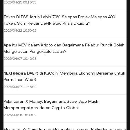
2026/04/25 09:16:55
Token BLESS Jatuh Lebih 70% Selepas Projek Melepas 400J
Token: Skim Keluar DePIN atau Krisis Likuiditi?
2026/04/22 10:30:02
Apa itu MEV dalam Kripto dan Bagaimana Pelabur Runcit Boleh
Mengelakkan Pengeksploitasian?
2026/04/07 10:42:03
NEXI (Nexira DAEP) di KuCoin: Membina Ekonomi Bersama untuk
Permainan Web3
2026/03/27 11:48:02
Pelancaran X Money: Bagaimana Super App Musk
Mempercepatperedaran Crypto Global
2026/03/26 15:30:02
Mengapa KuCoin Untung Merupakan Tempat Perlindungan yang