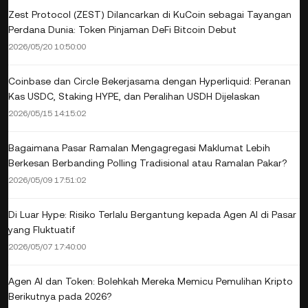
Zest Protocol (ZEST) Dilancarkan di KuCoin sebagai Tayangan
Perdana Dunia: Token Pinjaman DeFi Bitcoin Debut
2026/05/20 10:50:00
Coinbase dan Circle Bekerjasama dengan Hyperliquid: Peranan
Kas USDC, Staking HYPE, dan Peralihan USDH Dijelaskan
2026/05/15 14:15:02
Bagaimana Pasar Ramalan Mengagregasi Maklumat Lebih
Berkesan Berbanding Polling Tradisional atau Ramalan Pakar?
2026/05/09 17:51:02
Di Luar Hype: Risiko Terlalu Bergantung kepada Agen AI di Pasar
yang Fluktuatif
2026/05/07 17:40:00
Agen AI dan Token: Bolehkah Mereka Memicu Pemulihan Kripto
Berikutnya pada 2026?