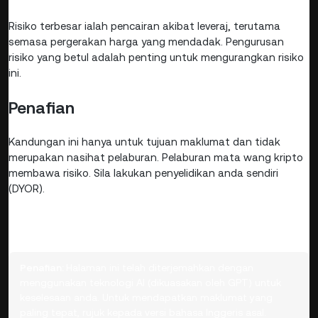
Risiko terbesar ialah pencairan akibat leveraj, terutama
semasa pergerakan harga yang mendadak. Pengurusan
risiko yang betul adalah penting untuk mengurangkan risiko
ini.
Penafian
Kandungan ini hanya untuk tujuan maklumat dan tidak
merupakan nasihat pelaburan. Pelaburan mata wang kripto
membawa risiko. Sila lakukan penyelidikan anda sendiri
(DYOR).
Penafian:
Halaman ini telah diterjemahkan dengan
menggunakan teknologi AI (dikuasakan oleh GPT) untuk
keselesaan anda. Untuk mendapatkan maklumat yang
paling tepat, rujuk kepada versi bahasa Inggeris asal.