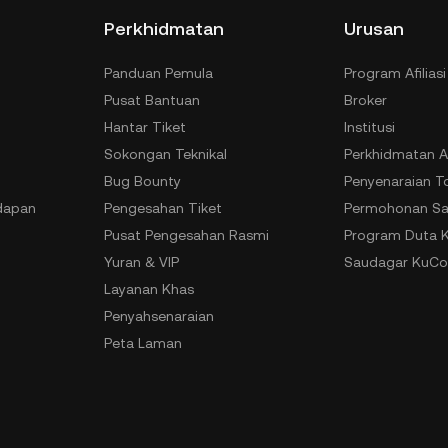
Perkhidmatan
Urusan
Panduan Pemula
Program Afiliasi
Pusat Bantuan
Broker
Hantar Tiket
Institusi
Sokongan Teknikal
Perkhidmatan A
Bug Bounty
Penyenaraian T
dapan
Pengesahan Tiket
Permohonan Sa
Pusat Pengesahan Rasmi
Program Duta 
Yuran & VIP
Saudagar KuCo
Layanan Khas
Penyahsenaraian
Peta Laman