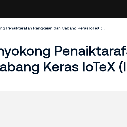
KuCoin Akan Menyokong Penaiktarafan Rangkaian dan Cabang Keras IoTeX (IOTX).
yokong Penaiktara
bang Keras IoTeX (I