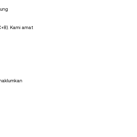
tung
C+8). Kami amat
emaklumkan