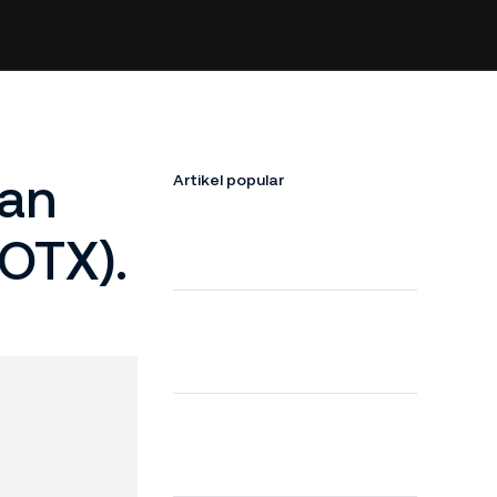
fan
Artikel popular
OTX).