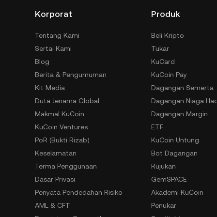
Korporat
Produk
Tentang Kami
Beli Kripto
Sertai Kami
Tukar
Blog
KuCard
Berita & Pengumuman
KuCoin Pay
Kit Media
Dagangan Semerta
Duta Jenama Global
Dagangan Niaga Ha
Makmal KuCoin
Dagangan Margin
KuCoin Ventures
ETF
PoR (Bukti Rizab)
KuCoin Untung
Keselamatan
Bot Dagangan
Terma Penggunaan
Rujukan
Dasar Privasi
GemSPACE
Penyata Pendedahan Risiko
Akademi KuCoin
AML & CFT
Penukar