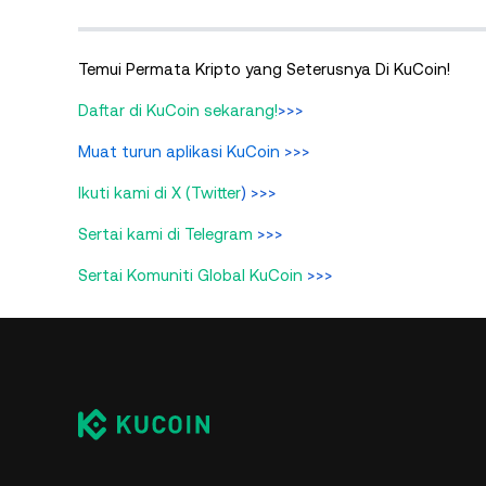
Temui Permata Kripto yang Seterusnya Di KuCoin!
Daftar di KuCoin sekarang!
>>>
Muat turun aplikasi KuCoin
>>>
Ikuti kami di X (Twitter
) >>>
Sertai kami di Telegram
>>>
Sertai Komuniti Global KuCoin
>>>