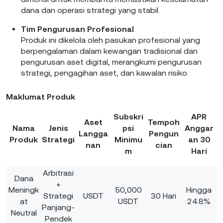
dana dan operasi strategi yang stabil.
Tim Pengurusan Profesional
Produk ini dikelola oleh pasukan profesional yang
berpengalaman dalam kewangan tradisional dan
pengurusan aset digital, merangkumi pengurusan
strategi, pengagihan aset, dan kawalan risiko.
Maklumat Produk
Subskri
APR
Aset
Tempoh
Nama
Jenis
psi
Anggar
Langga
Pengun
Produk
Strategi
Minimu
an 30
nan
cian
m
Hari
Arbitrasi
Dana
+
Meningk
50,000
Hingga
Strategi
USDT
30 Hari
at
USDT
24.8%
Panjang-
Neutral
Pendek