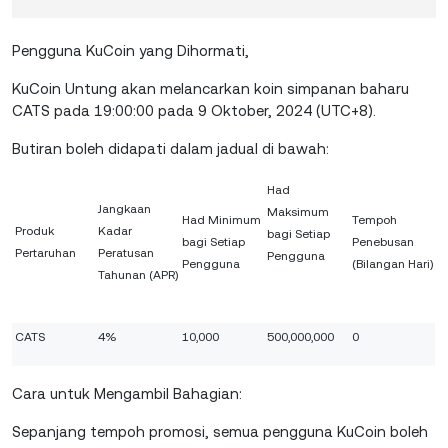
Pengguna KuCoin yang Dihormati,
KuCoin Untung akan melancarkan koin simpanan baharu
CATS pada 19:00:00 pada 9 Oktober, 2024 (UTC+8).
Butiran boleh didapati dalam jadual di bawah:
Had
Jangkaan
Maksimum
Had Minimum
Tempoh
Produk
Kadar
bagi Setiap
bagi Setiap
Penebusan
Pertaruhan
Peratusan
Pengguna
Pengguna
(Bilangan Hari)
Tahunan (APR)
CATS
4%
10,000
500,000,000
0
Cara untuk Mengambil Bahagian:
Sepanjang tempoh promosi, semua pengguna KuCoin boleh