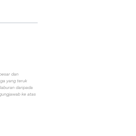
besar dan
rga yang teruk
elaburan daripada
ggungjawab ke atas