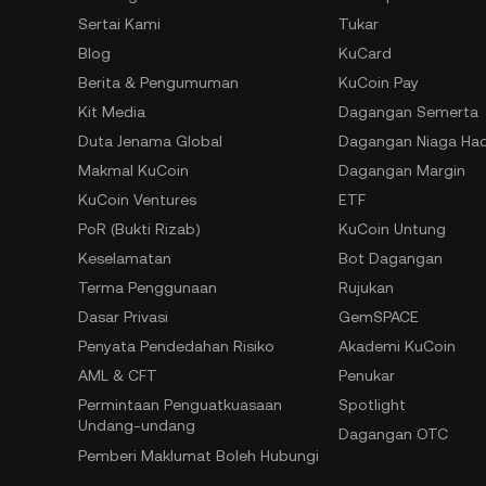
Sertai Kami
Tukar
Blog
KuCard
Berita & Pengumuman
KuCoin Pay
Kit Media
Dagangan Semerta
Duta Jenama Global
Dagangan Niaga Ha
Makmal KuCoin
Dagangan Margin
KuCoin Ventures
ETF
PoR (Bukti Rizab)
KuCoin Untung
Keselamatan
Bot Dagangan
Terma Penggunaan
Rujukan
Dasar Privasi
GemSPACE
Penyata Pendedahan Risiko
Akademi KuCoin
AML & CFT
Penukar
Permintaan Penguatkuasaan
Spotlight
Undang-undang
Dagangan OTC
Pemberi Maklumat Boleh Hubungi