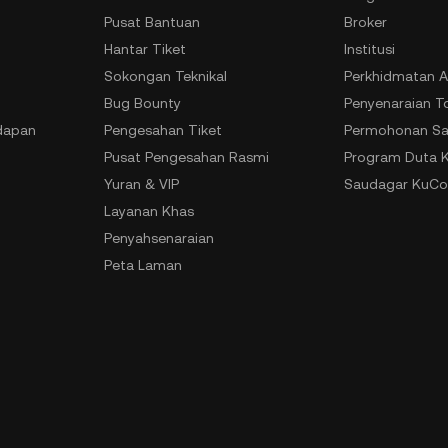
Pusat Bantuan
Broker
Hantar Tiket
Institusi
Sokongan Teknikal
Perkhidmatan A
Bug Bounty
Penyenaraian T
dapan
Pengesahan Tiket
Permohonan Sa
Pusat Pengesahan Rasmi
Program Duta 
Yuran & VIP
Saudagar KuCo
Layanan Khas
Penyahsenaraian
Peta Laman