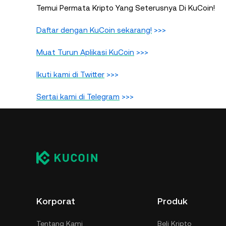
Temui Permata Kripto Yang Seterusnya Di KuCoin!
Daftar dengan KuCoin sekarang!
>>>
Muat Turun Aplikasi KuCoin
>>>
Ikuti kami di Twitter
>>>
Sertai kami di Telegram
>>>
Korporat
Produk
Tentang Kami
Beli Kripto