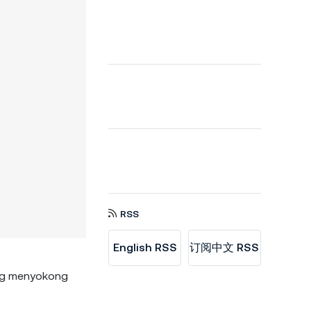
RSS
English RSS
订阅中文 RSS
g menyokong