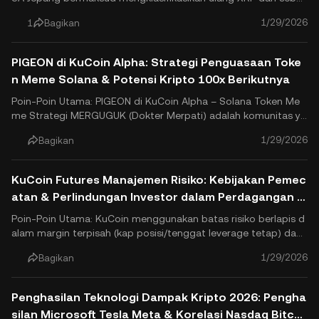
h "kripto aset" di bawah Undang-Undang Jasa Pembayaran me
1/29/2026
1
Bagikan
njadi produk keuangan yang diatur di bawah Undang-Undang
Alat dan Pertukaran Keuangan (FIEA) pada kuartal kedua 2026.
Per.
PIGEON di KuCoin Alpha: Strategi Penguasaan Toke
n Meme Solana & Potensi Kripto 100x Berikutnya
Poin-Poin Utama: PIGEON di KuCoin Alpha – Solana Token Me
me Strategi MERGUGUK (Dokter Merpati) adalah komunitas ya
ng didorong oleh anggota komunitas Solana koin meme dilun
1/29/2026
Bagikan
curkan melalui pump.fun dan terdaftar di KuCoin Alpha dengan
PIGEON/USDT pasangan (kontrak: GB8KtQfMChhYrCYtd5PoAB
42kAdkHnuyAi.
KuCoin Futures Manajemen Risiko: Kebijakan Pemec
atan & Perlindungan Investor dalam Perdagangan K
ripto Aman
Poin-Poin Utama: KuCoin menggunakan batas risiko berlapis d
alam margin terpisah (kap posisi/tenggat leverage tetap) dan
algoritma peningkatan dalam margin silang (fleksibel, tanpa be
1/29/2026
Bagikan
rlapis untuk eksposur lebih tinggi) untuk membatasi risiko trad
er individu dan mengendalikan efek likuidasi berskal.
Penghasilan Teknologi Dampak Kripto 2026: Pengha
silan Microsoft Tesla Meta & Korelasi Nasdaq Bitcoi