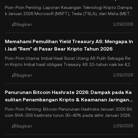
n
Poin-Poin Penting: Laporan Keuangan Teknologi Kripto Dampa
k Januari 2026 Microsoft (MSFT), Tesla (TSLA), dan Meta (MET
A) melaporkan laba kuartal keempat 2025 setelah pasar ditutu
1/29/2026
Bagikan
p pada 28 Januari 2026, dengan Meta dan Tesla memberikan ki
nerja yang kuat dan panduan positif, sementara Microsoft me
n.
Memahami Pemulihan Yield Treasury AS: Mengapa In
i Jadi "Rem" di Pasar Bear Kripto Tahun 2026
Poin-Poin Utama: Imbal Hasil Surat Utang AS Pulih Sebagai Re
m Kripto Imbal hasil obligasi Treasury AS 10-tahun naik ke 4,2
7% (rekor tertinggi selama empat bulan pada Januari 2026), m
1/29/2026
Bagikan
eningkatkan biaya pinjaman secara ekonomi dan memperketat
kondisi keuangan untuk aset berisiko seperti Bitcoin. H.
Penurunan Bitcoin Hashrate 2026: Dampak pada Ke
sulitan Penambangan Kripto & Keamanan Jaringan
BTC
Poin-Poin Penting: Bitcoin Penurunan Hashrate Januari 2026 Bit
coin SHA-256 hashrate turun 30–40% pada akhir Januari 2026,
mencapai level terendah tujuh bulan sebesar 663 EH/s (dari pu
1/29/2026
Bagikan
ncaknya dekat 1.13 ZH/s), dengan beberapa kolam AS kehilang
an hingga 60%. Penyebab: Badai Salju Parah Fern memak.