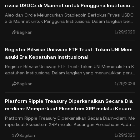
rivasi USDCx di Mainnet untuk Pengguna Institusion
al
Aleo dan Circle Meluncurkan Stablecoin Berfokus Privasi USDC
x di Mainnet untuk Pengguna Institusional Dalam langkah berse
jarah untuk privasi blockchain, jaringan privasi yang dapat dipr
1/29/2026
Bagikan
ogram Aleo, dalam kolaborasi strategis dengan Lingkarantelah
secara resmi ditempatkan USDCx pada jaringan utamany..
Register Bitwise Uniswap ETF Trust: Token UNI Mem
asuki Era Kepatuhan Institusional
Register Bitwise Uniswap ETF Trust: Token UNI Memasuki Era K
epatuhan Institusional Dalam langkah yang menunjukkan perub
ahan struktural untuk keuangan terdesentralisasi (DeFi), manaj
1/29/2026
Bagikan
er aset kripto yang terkemuka Bitwise secara resmi telah men
daftarkan trust hukum untuk sebuah ETF Uniswap di Delawar..
Platform Ripple Treasury Diperkenalkan Secara Dia
m-diam: Memperkuat Ekosistem XRP melalui Keuang
an Perusahaan
Platform Ripple Treasury Diperkenalkan Secara Diam-diam: Me
mperkuat Ekosistem XRP melalui Keuangan Perusahaan Pada a
khir Januari 2026, pemandangan aset digital menyaksikan evolu
1/29/2026
1
Bagikan
si struktural saat Kas Ripple secara resmi diluncurkan. Peluncur