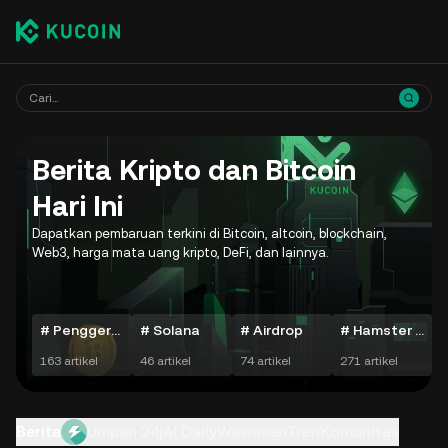
Berita Kripto dan Bitcoin
Hari Ini
Dapatkan pembaruan terkini di Bitcoin, altcoin, blockchain,
Web3, harga mata uang kripto, DeFi, dan lainnya.
# Penggerak Harian Crypto
# Solana
# Airdrop
# Hamster Kombat
163 artikel
46 artikel
74 artikel
271 artikel
7
Berita
Umpan 24j
AI Daily
Wawasan
Tren
Komunitas