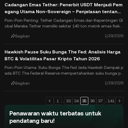
Cadangan Emas Tether: Penerbit USDT Menjadi Pem
egang Utama Non-Sovereign – Penjelasan tentang
Dukungan Stablecoin Kripto
Poin-Poin Penting: Tether Cadangan Emas dan Kepentingan Gl
obal Mereka Tether memiliki sekitar 140 ton metrik emas fisik
($23–$24 miliar), melampaui cadangan resmi negara-negara s
1/29/2026
Bagikan
eperti Yunani dan Australia, menjadi pemegang emas non-sov
ereign terbesar di dunia. Emas ini mendiversifikasi USDT ca.
Hawkish Pause Suku Bunga The Fed: Analisis Harga
BTC & Volatilitas Pasar Kripto Tahun 2026
Poin-Poin Utama: Suku Bunga The Fed Jeda Hawkish Dampak p
ada BTC The Federal Reserve mempertahankan suku bunga pa
da 3,50%–3,75% pada Januari 2026, mengadopsi jeda hawkish
1/29/2026
Bagikan
setelah pemotongan pada 2025, dengan Ketua Powell membe
rikan sinyal ketergantungan pada data dan tidak ada pelongga
ran dalam j.
1
...
33
34
35
36
37
...
141
Penawaran waktu terbatas untuk
pendatang baru!