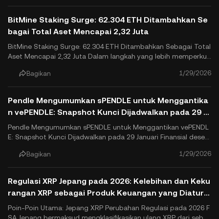
an ini menandai integrasi produk utama pertama setelah Rip.
BitMine Staking Surge: 62.304 ETH Ditambahkan Se
bagai Total Aset Mencapai 2,32 Juta
BitMine Staking Surge: 62.304 ETH Ditambahkan Sebagai Total
Aset Mencapai 2,32 Juta Dalam langkah yang lebih memperkua
t posisinya sebagai treasuri Ethereum perusahaan terbesar di
1/29/2026
Bagikan
dunia, BitMine Immersion Technologies (NYSE American: BMNR)
telah melakukan penyetoran staking besar lainnya. Pada 28 J..
Pendle Mengumumkan sPENDLE untuk Menggantika
n vePENDLE: Snapshot Kunci Dijadwalkan pada 29 Ja
nuari
Pendle Mengumumkan sPENDLE untuk Menggantikan vePENDL
E: Snapshot Kunci Dijadwalkan pada 29 Januari Finansial desen
tralisasi (DeFi) Pendapatan Pendle Finance, telah secara resmi
1/29/2026
Bagikan
mengumumkan perubahan transformasional dalam tokenomic
s-nya. Mulai akhir Januari 2026, protokol akan menghentikan m
odel ...
Regulasi XRP Jepang pada 2026: Kelebihan dan Keku
rangan XRP sebagai Produk Keuangan yang Diatur d
an Proyeksi Harga
Poin-Poin Utama: Jepang XRP Perubahan Regulasi pada 2026 F
SA Jepang bermaksud mengklasifikasikan ulang XRP dari sebua