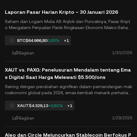
Laporan Pasar Harian Kripto – 30 Januari 2026
Saham dan Logam Mulia AS Anjlok dari Puncaknya, Pasar Kript
o Mengalami Penjualan Panik Ringkasan Ekonomi Makro:Saham
AS telah memasuki fase penurunan yang jelas, dengan S&P 50
0 dan Nasdaq mengalami koreksi tajam. Ketidakpastian makro
BTC
$64.986,80
0,00%
+1
yang meningkat, perubahan harapan kebijakan moneter, dan ri
si...
1/30/2026
3
Bagikan
XAUT vs. PAXG: Penelusuran Mendalam tentang Ema
s Digital Saat Harga Melewati $5.500/ons
Seiring dengan perubahan signifikan dalam pemandangan mak
roekonomi global pada 2026, emas kembali menarik perhatian
pasar keuangan global. Hingga hari ini, harga emas internasion
al harga emas secara resmi telah melebihi $5.500 per ons taha
XAUT
$4.329,13
+0,61%
+1
p penting, menetapkan rekor tertinggi sepanjang masa. Dala...
1/29/2026
1
Bagikan
Aleo dan Circle Meluncurkan Stablecoin Berfokus P