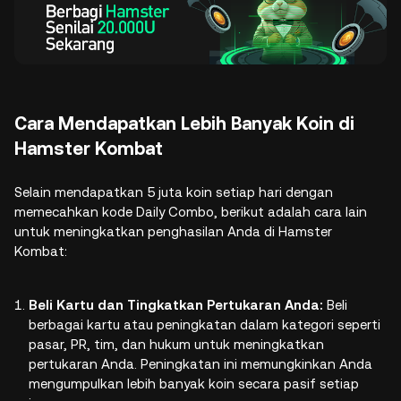
Cara Mendapatkan Lebih Banyak Koin di
Hamster Kombat
Selain mendapatkan 5 juta koin setiap hari dengan
memecahkan kode Daily Combo, berikut adalah cara lain
untuk meningkatkan penghasilan Anda di Hamster
Kombat:
Beli Kartu dan Tingkatkan Pertukaran Anda:
Beli
berbagai kartu atau peningkatan dalam kategori seperti
pasar, PR, tim, dan hukum untuk meningkatkan
pertukaran Anda. Peningkatan ini memungkinkan Anda
mengumpulkan lebih banyak koin secara pasif setiap