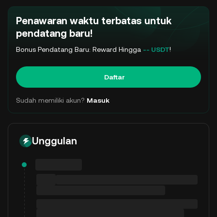
Penawaran waktu terbatas untuk
pendatang baru!
Bonus Pendatang Baru: Reward Hingga
-- USDT
!
Daftar
Sudah memiliki akun?
Masuk
Unggulan