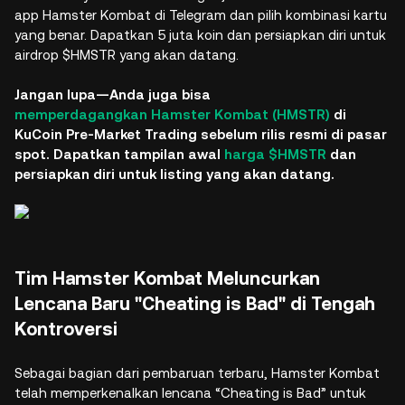
app Hamster Kombat di Telegram dan pilih kombinasi kartu
yang benar. Dapatkan 5 juta koin dan persiapkan diri untuk
airdrop $HMSTR yang akan datang.
Jangan lupa—Anda juga bisa
memperdagangkan Hamster Kombat (HMSTR)
di
KuCoin Pre-Market Trading sebelum rilis resmi di pasar
spot. Dapatkan tampilan awal
harga $HMSTR
dan
persiapkan diri untuk listing yang akan datang.
Tim Hamster Kombat Meluncurkan
Lencana Baru "Cheating is Bad" di Tengah
Kontroversi
Sebagai bagian dari pembaruan terbaru, Hamster Kombat
telah memperkenalkan lencana “Cheating is Bad” untuk