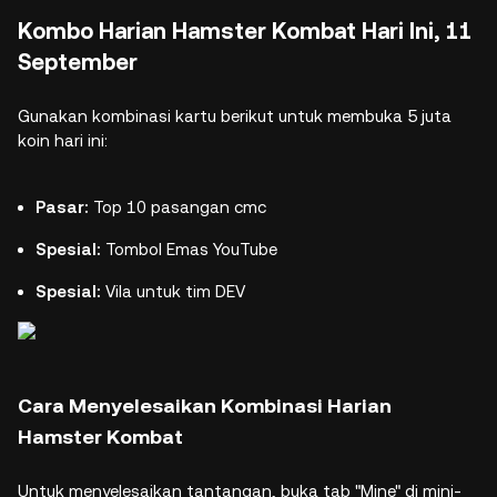
Kombo Harian Hamster Kombat Hari Ini, 11
September
Gunakan kombinasi kartu berikut untuk membuka 5 juta
koin hari ini:
Pasar:
Top 10 pasangan cmc
Spesial:
Tombol Emas YouTube
Spesial:
Vila untuk tim DEV
Cara Menyelesaikan Kombinasi Harian
Hamster Kombat
Untuk menyelesaikan tantangan, buka tab "Mine" di mini-