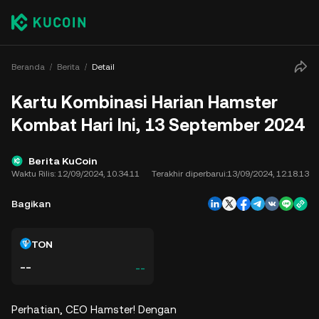
Beranda
Berita
Detail
Kartu Kombinasi Harian Hamster
Kombat Hari Ini, 13 September 2024
Berita KuCoin
Waktu Rilis:
12/09/2024, 10.34.11
Terakhir diperbarui:
13/09/2024, 12.18.13
Bagikan
TON
--
--
Perhatian, CEO Hamster! Dengan