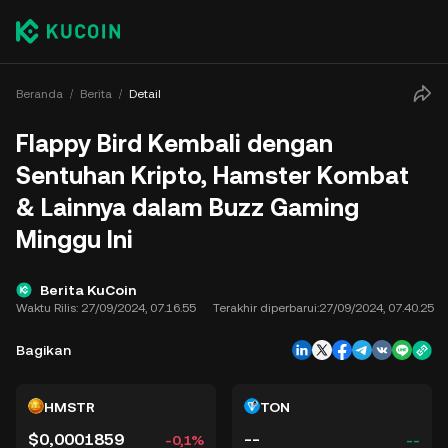
Beranda
Berita
Detail
Flappy Bird Kembali dengan
Sentuhan Kripto, Hamster Kombat
& Lainnya dalam Buzz Gaming
Minggu Ini
Berita KuCoin
Waktu Rilis:
27/09/2024, 07.16.55
Terakhir diperbarui:
27/09/2024, 07.40.25
Bagikan
HMSTR
TON
$0,0001859
--
-0,1%
--