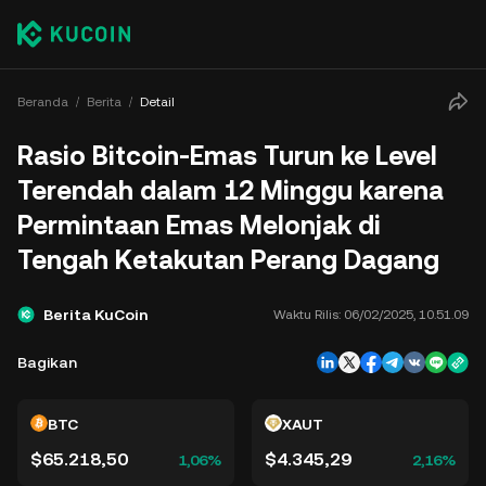
Beranda
Berita
Detail
Rasio Bitcoin-Emas Turun ke Level
Terendah dalam 12 Minggu karena
Permintaan Emas Melonjak di
Tengah Ketakutan Perang Dagang
Berita KuCoin
Waktu Rilis:
06/02/2025, 10.51.09
Bagikan
BTC
XAUT
$65.218,50
$4.345,29
1,06%
2,16%