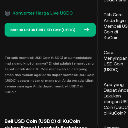
Konverter Harga Live USDC
Pilih Cara
Anda Ingin
Membeli U
Masuk untuk Beli USD Coin(USDC)
Coin di
KuCoin
Cara
Menyimpan
Tertarik membeli USD Coin (USDC) atau menjelajahi
USD Coin
mata uang kripto lainnya? Di sini adalah tempat yang
(USDC)
tepat untuk Anda! KuCoin menawarkan cara yang
aman dan mudah agar Anda dapat membeli USD Coin
(USDC) secara instan di mana pun Anda berada! Lihat
Apa yang
semua cara agar Anda dapat membeli USDC di
Dapat And
KuCoin.
Lakukan
dengan US
Coin (USDC
di KuCoin?
Beli USD Coin (USDC) di KuCoin
dalam Empat Langkah Sederhana
Kenapa