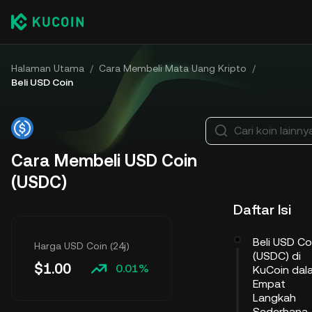
Halaman Utama
/
Cara Membeli Mata Uang Kripto
/
Beli USD Coin
Cari koin lainny
Cara Membeli USD Coin
(USDC)
Daftar Isi
Beli USD Co
Harga USD Coin (24j)
(USDC) di
$
1.00
0.01%
KuCoin dal
Empat
Langkah
Sederhana