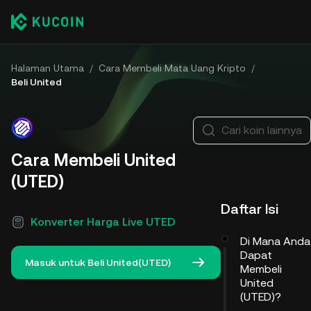
Halaman Utama
/
Cara Membeli Mata Uang Kripto
/
Beli United
Cari koin lainnya
Cara Membeli United
(UTED)
Daftar Isi
Konverter Harga Live UTED
Di Mana Anda
Dapat
Masuk untuk Beli United(UTED)
Membeli
United
(UTED)?