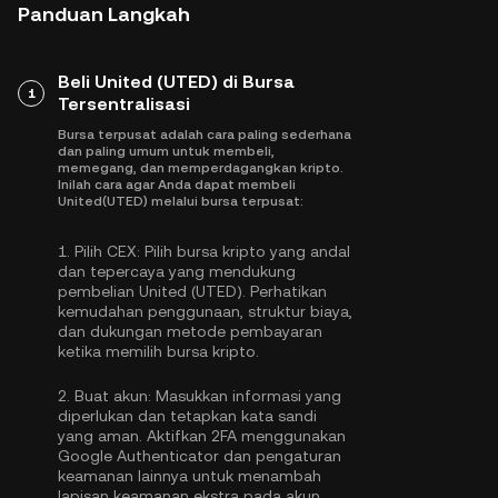
Panduan Langkah
Beli United (UTED) di Bursa
1
Tersentralisasi
Bursa terpusat adalah cara paling sederhana
dan paling umum untuk membeli,
memegang, dan memperdagangkan kripto.
Inilah cara agar Anda dapat membeli
United(UTED) melalui bursa terpusat:
1.
Pilih CEX:
Pilih bursa kripto yang andal
dan tepercaya yang mendukung
pembelian United (UTED). Perhatikan
kemudahan penggunaan, struktur biaya,
dan dukungan metode pembayaran
ketika memilih bursa kripto.
2.
Buat akun:
Masukkan informasi yang
diperlukan dan tetapkan kata sandi
yang aman. Aktifkan
2FA menggunakan
Google Authenticator
dan pengaturan
keamanan lainnya untuk menambah
lapisan keamanan ekstra pada akun