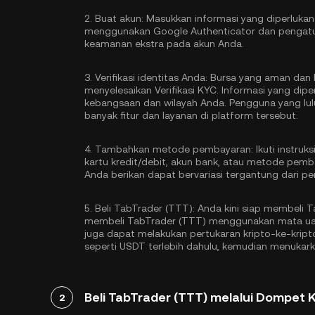
2.
Buat akun:
Masukkan informasi yang diperlukan
menggunakan Google Authenticator
dan pengatu
keamanan ekstra pada akun Anda.
3.
Verifikasi identitas Anda:
Bursa yang aman dan b
menyelesaikan
Verifikasi KYC
. Informasi yang dip
kebangsaan dan wilayah Anda. Pengguna yang lulu
banyak fitur dan layanan di platform tersebut.
4.
Tambahkan metode pembayaran:
Ikuti instru
kartu kredit/debit, akun bank, atau metode pemb
Anda berikan dapat bervariasi tergantung dari 
5.
Beli TabTrader (TTT):
Anda kini siap membeli 
membeli TabTrader (TTT) menggunakan mata uang 
juga dapat melakukan pertukaran kripto-ke-krip
seperti
USDT
terlebih dahulu, kemudian menukar
Beli TabTrader (TTT) melalui Dompet K
2