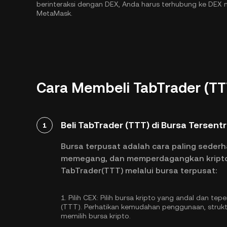
berinteraksi dengan DEX, Anda harus terhubung ke DE
MetaMask.
Cara Membeli TabTrader (TT
Beli TabTrader (TTT) di Bursa Tersentr
1
Bursa terpusat adalah cara paling seder
memegang, dan memperdagangkan kripto. 
TabTrader(TTT) melalui bursa terpusat:
1.
Pilih CEX:
Pilih bursa kripto yang andal dan t
(TTT). Perhatikan kemudahan penggunaan, struk
memilih bursa kripto.