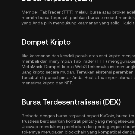
Membeli TabTrader (TTT) melalui bursa atau broker ada
memilih bursa terpusat, pastikan bursa tersebut mendu
yang Anda pilih mendukung keamanan yang solid, likuidita
Dompet Kripto
Jika keamanan dan kendali penuh atas aset kripto menja
membeli dan menyimpan TabTrader (TTT) menggunakan
MetaMask. Dompet kripto Web3 terkemuka ini memungk
uang kripto secara mudah. Temukan ekstensi peramban 
tersebut di ponsel pintar Anda. Buat atau impor alamat
menerima kripto dan NFT.
Bursa Terdesentralisasi (DEX)
Berbeda dengan bursa terpusat seperi KuCoin, bursa ter
trustless berdasarkan kontrak pintar yang mengeksekusi s
Uniswap mendukung pembelian dan perdagangan ribuan 
tokennya merupakan blockchain yang kompatibel denga