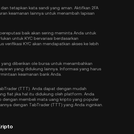
 dan tetapkan kata sandi yang aman. Aktifkan
2FA
ran keamanan lainnya untuk menambah lapisan
ereputasi baik akan sering meminta Anda untuk
erlukan untuk KYC bervariasi berdasarkan
s verifikasi KYC akan mendapatkan akses ke lebih
ksi yang diberikan ole bursa untuk menambahkan
ayaran yang didukung lainnya. Informasi yang harus
permintaan keamanan bank Anda.
TabTrader (TTT). Anda dapat dengan mudah
fiat jika hal itu didukung oleh platform. Anda
to dengan membeli mata uang kripto yang populer
kannya dengan TabTrader (TTT) yang Anda inginkan.
ripto