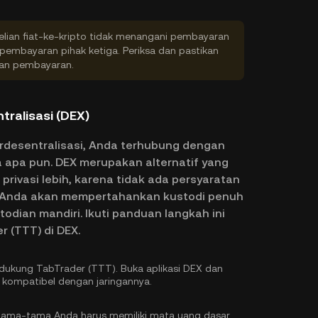
ian fiat-ke-kripto tidak menangani pembayaran
embayaran pihak ketiga. Periksa dan pastikan
kan pembayaran.
tralisasi (DEX)
erdesentralisasi, Anda terhubung dengan
a apa pun. DEX merupakan alternatif yang
rivasi lebih, karena tidak ada persyaratan
as. Anda akan mempertahankan kustodi penuh
odian mandiri. Ikuti panduan langkah ini
 (TTT) di DEX.
ndukung TabTrader (TTT). Buka aplikasi DEX dan
kompatibel dengan jaringannya.
ama-tama Anda harus memiliki mata uang dasar