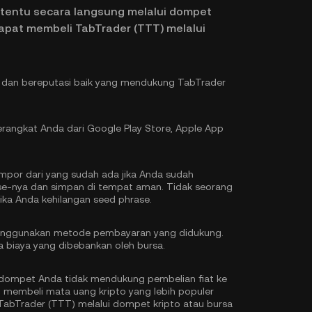
rtentu secara langsung melalui dompet
dapat membeli TabTrader (TTT) melalui
l dan bereputasi baik yang mendukung TabTrader
rangkat Anda dari Google Play Store, Apple App
por dari yang sudah ada jika Anda sudah
ase-nya dan simpan di tempat aman. Tidak seorang
a Anda kehilangan seed phrase.
menggunakan metode pembayaran yang didukung.
da biaya yang dibebankan oleh bursa.
ka dompet Anda tidak mendukung pembelian fiat ke
 membeli mata uang kripto yang lebih populer
abTrader (TTT) melalui dompet kripto atau bursa