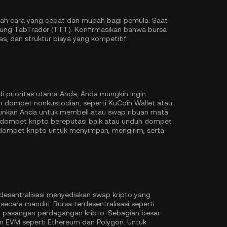
lah cara yang cepat dan mudah bagi pemula. Saat
kung TabTrader (TTT). Konfirmasikan bahwa bursa
s, dan struktur biaya yang kompetitif.
di prioritas utama Anda, Anda mungkin ingin
 dompet nonkustodian, seperti
KuCoin Wallet
atau
inkan Anda untuk membeli atau swap ribuan mata
dompet kripto bereputasi baik atau unduh dompet
 dompet kripto untuk menyimpan, mengirim, serta
desentralisasi menyediakan swap kripto yang
ecara mandiri. Bursa terdesentralisasi seperti
pasangan perdagangan kripto. Sebagian besar
n EVM seperti
Ethereum
dan
Polygon
. Untuk