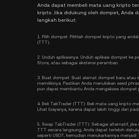
Anda dapat membeli mata uang kripto te
kripto. Jika didukung oleh dompet, Anda 
langkah berikut:
1.
Pilih dompet:
Pilihlah dompet kripto yang anda
(TTT).
2.
Unduh aplikasinya:
Unduh aplikasi dompet ke pe
Store, atau sebagai ekstensi peramban.
3.
Buat dompet:
Buat alamat dompet baru atau im
memilikinya. Pastikan Anda menuliskan seed phr
pun dapat membantu Anda mengakses dompet jik
4.
Beli TabTrader (TTT):
Beli mata uang kripto 
Lihat biayanya, karena dapat lebih tinggi dari pa
5.
Swap TabTrader (TTT):
Sebagai alternatif, ji
TTT secara langsung, Anda dapat terlebih dahulu
seperti USDT, kemudian menukarkannya menjadi T