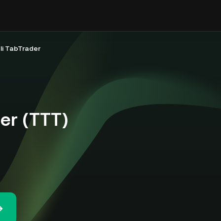
li TabTrader
er (TTT)