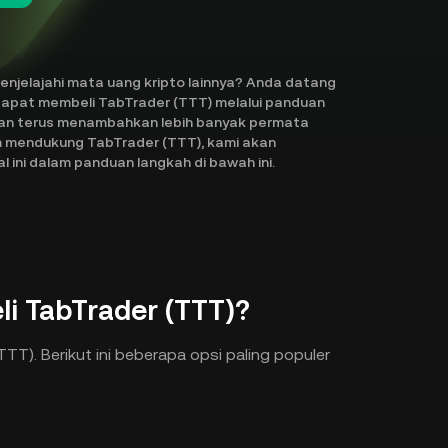
njelajahi mata uang kripto lainnya? Anda datang
dapat membeli TabTrader (TTT) melalui panduan
o dan terus menambahkan lebih banyak permata
um mendukung TabTrader (TTT), kami akan
 ini dalam panduan langkah di bawah ini.
i TabTrader (TTT)?
T). Berikut ini beberapa opsi paling populer