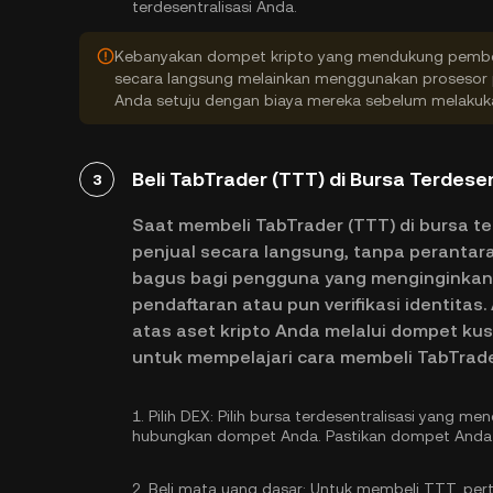
terdesentralisasi Anda.
Kebanyakan dompet kripto yang mendukung pembel
secara langsung melainkan menggunakan prosesor p
Anda setuju dengan biaya mereka sebelum melaku
Beli TabTrader (TTT) di Bursa Terdesen
3
Saat membeli TabTrader (TTT) di bursa t
penjual secara langsung, tanpa perantar
bagus bagi pengguna yang menginginkan p
pendaftaran atau pun verifikasi identit
atas aset kripto Anda melalui dompet kust
untuk mempelajari cara membeli TabTrader
1.
Pilih DEX:
Pilih bursa terdesentralisasi yang me
hubungkan dompet Anda. Pastikan dompet Anda 
2.
Beli mata uang dasar:
Untuk membeli TTT, pert