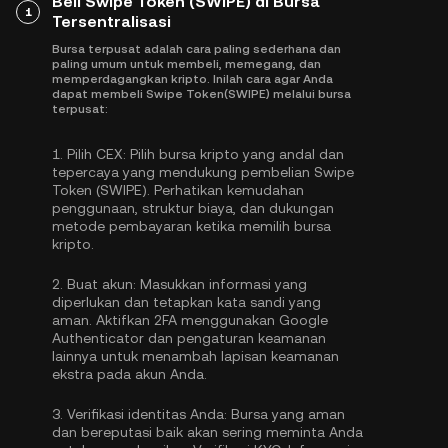
Beli Swipe Token (SWIPE) di Bursa
1
Tersentralisasi
Bursa terpusat adalah cara paling sederhana dan
paling umum untuk membeli, memegang, dan
memperdagangkan kripto. Inilah cara agar Anda
dapat membeli Swipe Token(SWIPE) melalui bursa
terpusat:
1.
Pilih CEX:
Pilih bursa kripto yang andal dan
tepercaya yang mendukung pembelian Swipe
Token (SWIPE). Perhatikan kemudahan
penggunaan, struktur biaya, dan dukungan
metode pembayaran ketika memilih bursa
kripto.
2.
Buat akun:
Masukkan informasi yang
diperlukan dan tetapkan kata sandi yang
aman. Aktifkan
2FA menggunakan Google
Authenticator
dan pengaturan keamanan
lainnya untuk menambah lapisan keamanan
ekstra pada akun Anda.
3.
Verifikasi identitas Anda:
Bursa yang aman
dan bereputasi baik akan sering meminta Anda