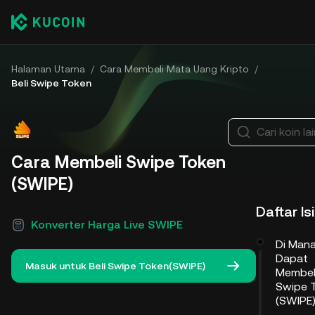
Halaman Utama
/
Cara Membeli Mata Uang Kripto
/
Beli Swipe Token
Cari koin la
Cara Membeli Swipe Token
(SWIPE)
Daftar Isi
Konverter Harga Live SWIPE
Di Man
Dapat
Masuk untuk Beli Swipe Token(SWIPE)
Membel
Swipe 
(SWIPE