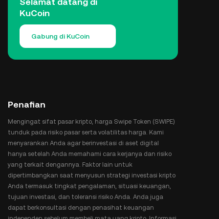
Selamat datang di
KuCoin
Gabung di KuCoin
Penafian
Mengingat sifat pasar kripto, harga Swipe Token (SWIPE)
tunduk pada risiko pasar serta volatilitas harga. Kami
menyarankan Anda agar berinvestasi di aset digital
hanya setelah Anda memahami cara kerjanya dan risiko
yang terkait dengannya. Faktor lain untuk
dipertimbangkan saat menyusun strategi investasi kripto
Anda termasuk tingkat pengalaman, situasi keuangan,
tujuan investasi, dan toleransi risiko Anda. Anda juga
dapat berkonsultasi dengan penasihat keuangan
independen sebelum membeli mata uang kripto. Informasi