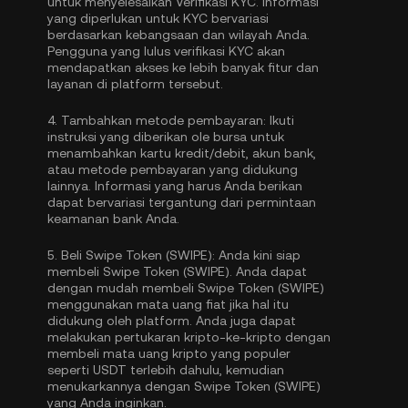
untuk menyelesaikan
Verifikasi KYC
. Informasi
yang diperlukan untuk KYC bervariasi
berdasarkan kebangsaan dan wilayah Anda.
Pengguna yang lulus verifikasi KYC akan
mendapatkan akses ke lebih banyak fitur dan
layanan di platform tersebut.
4.
Tambahkan metode pembayaran:
Ikuti
instruksi yang diberikan ole bursa untuk
menambahkan kartu kredit/debit, akun bank,
atau metode pembayaran yang didukung
lainnya. Informasi yang harus Anda berikan
dapat bervariasi tergantung dari permintaan
keamanan bank Anda.
5.
Beli Swipe Token (SWIPE):
Anda kini siap
membeli Swipe Token (SWIPE). Anda dapat
dengan mudah membeli Swipe Token (SWIPE)
menggunakan mata uang fiat jika hal itu
didukung oleh platform. Anda juga dapat
melakukan pertukaran kripto-ke-kripto dengan
membeli mata uang kripto yang populer
seperti
USDT
terlebih dahulu, kemudian
menukarkannya dengan Swipe Token (SWIPE)
yang Anda inginkan.