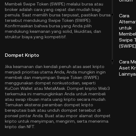
Membeli Swipe Token (SWIPE) melalui bursa atau
broker adalah cara yang cepat dan mudah bagi
pemula. Saat memilih bursa terpusat, pastikan bursa
Cara
tersebut mendukung Swipe Token (SWIPE).
Alternat
Konfirmasikan bahwa bursa yang Anda pilih
untuk
mendukung keamanan yang solid, likuiditas, dan
Membel
struktur biaya yang kompetitif.
Swipe 
(SWIPE
Dompet Kripto
Cara M
Jika keamanan dan kendali penuh atas aset kripto
Aset Kr
menjadi prioritas utama Anda, Anda mungkin ingin
Lainnya
membeli dan menyimpan Swipe Token (SWIPE)
menggunakan dompet nonkustodian, seperti
KuCoin Wallet
atau MetaMask. Dompet kripto Web3
terkemuka ini memungkinkan Anda untuk membeli
atau swap ribuan mata uang kripto secara mudah.
Temukan ekstensi peramban dompet kripto
bereputasi baik atau unduh dompet tersebut di
ponsel pintar Anda. Buat atau impor alamat dompet
kripto untuk menyimpan, mengirim, serta menerima
kripto dan NFT.