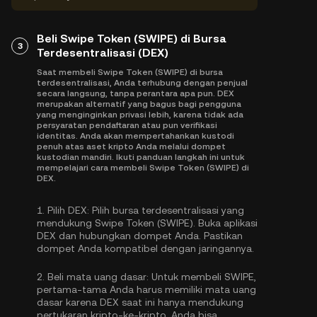
Beli Swipe Token (SWIPE) di Bursa
3
Terdesentralisasi (DEX)
Saat membeli Swipe Token (SWIPE) di bursa
terdesentralisasi, Anda terhubung dengan penjual
secara langsung, tanpa perantara apa pun. DEX
merupakan alternatif yang bagus bagi pengguna
yang menginginkan privasi lebih, karena tidak ada
persyaratan pendaftaran atau pun verifikasi
identitas. Anda akan mempertahankan kustodi
penuh atas aset kripto Anda melalui dompet
kustodian mandiri. Ikuti panduan langkah ini untuk
mempelajari cara membeli Swipe Token (SWIPE) di
DEX.
1.
Pilih DEX:
Pilih bursa terdesentralisasi yang
mendukung Swipe Token (SWIPE). Buka aplikasi
DEX dan hubungkan dompet Anda. Pastikan
dompet Anda kompatibel dengan jaringannya.
2.
Beli mata uang dasar:
Untuk membeli SWIPE,
pertama-tama Anda harus memiliki mata uang
dasar karena DEX saat ini hanya mendukung
pertukaran kripto-ke-kripto. Anda bisa