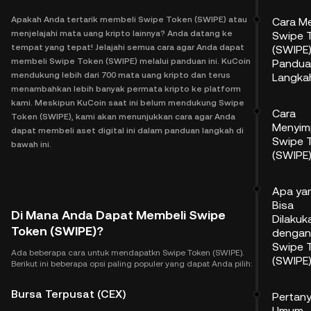
Apakah Anda tertarik membeli Swipe Token (SWIPE) atau
Cara M
menjelajahi mata uang kripto lainnya? Anda datang ke
Swipe 
tempat yang tepat! Jelajahi semua cara agar Anda dapat
(SWIPE)
membeli Swipe Token (SWIPE) melalui panduan ini. KuCoin
Pandua
mendukung lebih dari 700 mata uang kripto dan terus
Langka
menambahkan lebih banyak permata kripto ke platform
kami. Meskipun KuCoin saat ini belum mendukung Swipe
Cara
Token (SWIPE), kami akan menunjukkan cara agar Anda
Menyim
dapat membeli aset digital ini dalam panduan langkah di
Swipe 
bawah ini.
(SWIPE
Apa ya
Bisa
Di Mana Anda Dapat Membeli Swipe
Dilakuk
Token (SWIPE)?
dengan
Swipe 
Ada beberapa cara untuk mendapatkn Swipe Token (SWIPE).
(SWIPE
Berikut ini beberapa opsi paling populer yang dapat Anda pilih:
Bursa Terpusat (CEX)
Pertan
Umum