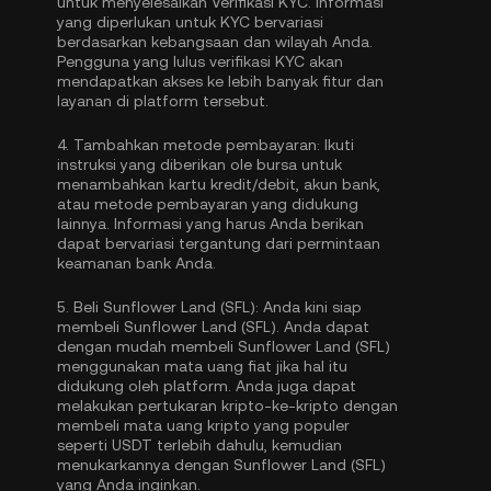
untuk menyelesaikan
Verifikasi KYC
. Informasi
yang diperlukan untuk KYC bervariasi
berdasarkan kebangsaan dan wilayah Anda.
Pengguna yang lulus verifikasi KYC akan
mendapatkan akses ke lebih banyak fitur dan
layanan di platform tersebut.
4.
Tambahkan metode pembayaran:
Ikuti
instruksi yang diberikan ole bursa untuk
menambahkan kartu kredit/debit, akun bank,
atau metode pembayaran yang didukung
lainnya. Informasi yang harus Anda berikan
dapat bervariasi tergantung dari permintaan
keamanan bank Anda.
5.
Beli Sunflower Land (SFL):
Anda kini siap
membeli Sunflower Land (SFL). Anda dapat
dengan mudah membeli Sunflower Land (SFL)
menggunakan mata uang fiat jika hal itu
didukung oleh platform. Anda juga dapat
melakukan pertukaran kripto-ke-kripto dengan
membeli mata uang kripto yang populer
seperti
USDT
terlebih dahulu, kemudian
menukarkannya dengan Sunflower Land (SFL)
yang Anda inginkan.