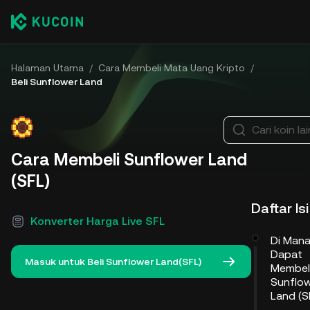
Halaman Utama
/
Cara Membeli Mata Uang Kripto
/
Beli Sunflower Land
Cari koin la
Cara Membeli Sunflower Land
(SFL)
Daftar Isi
Konverter Harga Live SFL
Di Man
Dapat
Masuk untuk Beli Sunflower Land(SFL)
Membel
Sunflo
Land (S