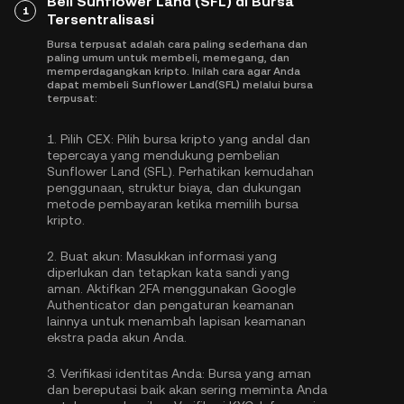
Beli Sunflower Land (SFL) di Bursa
1
Tersentralisasi
Bursa terpusat adalah cara paling sederhana dan
paling umum untuk membeli, memegang, dan
memperdagangkan kripto. Inilah cara agar Anda
dapat membeli Sunflower Land(SFL) melalui bursa
terpusat:
1.
Pilih CEX:
Pilih bursa kripto yang andal dan
tepercaya yang mendukung pembelian
Sunflower Land (SFL). Perhatikan kemudahan
penggunaan, struktur biaya, dan dukungan
metode pembayaran ketika memilih bursa
kripto.
2.
Buat akun:
Masukkan informasi yang
diperlukan dan tetapkan kata sandi yang
aman. Aktifkan
2FA menggunakan Google
Authenticator
dan pengaturan keamanan
lainnya untuk menambah lapisan keamanan
ekstra pada akun Anda.
3.
Verifikasi identitas Anda:
Bursa yang aman
dan bereputasi baik akan sering meminta Anda