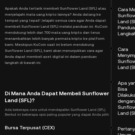
Apakah Anda tertarik membeli Sunflower Land (SFL) atau
Cara M
menjelajahi mata uang kripto lainnya? Anda datang ke
Sunflo
tempat yang tepat! Jelajahi semua cara agar Anda dapat
Land (S
membeli Sunflower Land (SFL) melalui panduan ini. KuCoin
Pandua
mendukung lebih dari 700 mata uang kripto dan terus
Langka
menambahkan lebih banyak permata kripto ke platform
kami. Meskipun KuCoin saat ini belum mendukung
Cara
Sunflower Land (SFL), kami akan menunjukkan cara agar
Menyim
Anda dapat membeli aset digital ini dalam panduan
Sunflo
langkah di bawah ini.
Land (S
Apa ya
Bisa
Di Mana Anda Dapat Membeli Sunflower
Dilakuk
Land (SFL)?
dengan
Sunflo
Ada beberapa cara untuk mendapatkn Sunflower Land (SFL).
Land (S
Berikut ini beberapa opsi paling populer yang dapat Anda pilih:
Bursa Terpusat (CEX)
Pertan
Umum