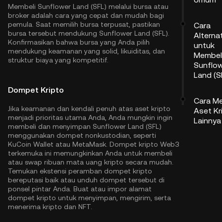
Membeli Sunflower Land (SFL) melalui bursa atau
broker adalah cara yang cepat dan mudah bagi
pemula. Saat memilih bursa terpusat, pastikan
Cara
bursa tersebut mendukung Sunflower Land (SFL).
Alternat
Konfirmasikan bahwa bursa yang Anda pilih
untuk
mendukung keamanan yang solid, likuiditas, dan
Membel
struktur biaya yang kompetitif.
Sunflo
Land (S
Dompet Kripto
Cara M
Jika keamanan dan kendali penuh atas aset kripto
Aset Kr
menjadi prioritas utama Anda, Anda mungkin ingin
Lainnya
membeli dan menyimpan Sunflower Land (SFL)
menggunakan dompet nonkustodian, seperti
KuCoin Wallet
atau MetaMask. Dompet kripto Web3
terkemuka ini memungkinkan Anda untuk membeli
atau swap ribuan mata uang kripto secara mudah.
Temukan ekstensi peramban dompet kripto
bereputasi baik atau unduh dompet tersebut di
ponsel pintar Anda. Buat atau impor alamat
dompet kripto untuk menyimpan, mengirim, serta
menerima kripto dan NFT.