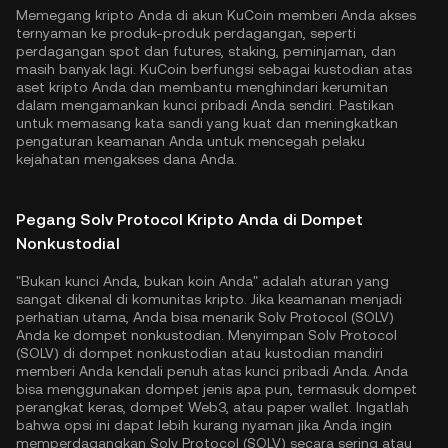
Memegang kripto Anda di akun KuCoin memberi Anda akses
ternyaman ke produk-produk perdagangan, seperti
perdagangan spot dan futures, staking, peminjaman, dan
masih banyak lagi. KuCoin berfungsi sebagai kustodian atas
aset kripto Anda dan membantu menghindari kerumitan
dalam mengamankan kunci pribadi Anda sendiri. Pastikan
untuk memasang kata sandi yang kuat dan meningkatkan
pengaturan keamanan Anda untuk mencegah pelaku
kejahatan mengakses dana Anda.
Pegang Solv Protocol Kripto Anda di Dompet
Nonkustodial
"Bukan kunci Anda, bukan koin Anda" adalah aturan yang
sangat dikenal di komunitas kripto. Jika keamanan menjadi
perhatian utama, Anda bisa menarik Solv Protocol (SOLV)
Anda ke dompet nonkustodian. Menyimpan Solv Protocol
(SOLV) di dompet nonkustodian atau kustodian mandiri
memberi Anda kendali penuh atas kunci pribadi Anda. Anda
bisa menggunakan dompet jenis apa pun, termasuk dompet
perangkat keras, dompet Web3, atau paper wallet. Ingatlah
bahwa opsi ini dapat lebih kurang nyaman jika Anda ingin
memperdagangkan Solv Protocol (SOLV) secara sering atau