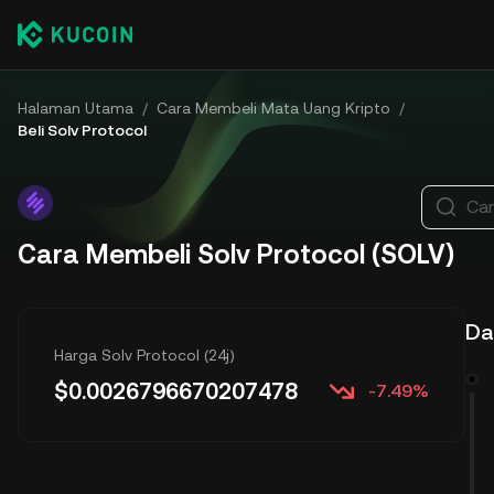
Halaman Utama
/
Cara Membeli Mata Uang Kripto
/
Beli Solv Protocol
Car
Cara Membeli Solv Protocol (SOLV)
Daf
Harga Solv Protocol (24j)
$
0.0026796670207478
-7.49%