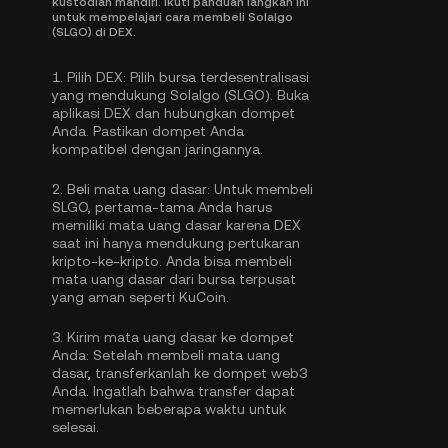
kustodian mandiri. Ikuti panduan langkah ini
untuk mempelajari cara membeli Solalgo
(SLGO) di DEX.
1.
Pilih DEX:
Pilih bursa terdesentralisasi
yang mendukung Solalgo (SLGO). Buka
aplikasi DEX dan hubungkan dompet
Anda. Pastikan dompet Anda
kompatibel dengan jaringannya.
2.
Beli mata uang dasar:
Untuk membeli
SLGO, pertama-tama Anda harus
memiliki mata uang dasar karena DEX
saat ini hanya mendukung pertukaran
kripto-ke-kripto. Anda bisa
membeli
mata uang dasar
dari bursa terpusat
yang aman seperti KuCoin.
3.
Kirim mata uang dasar ke dompet
Anda:
Setelah membeli mata uang
dasar, transferkanlah ke dompet web3
Anda. Ingatlah bahwa transfer dapat
memerlukan beberapa waktu untuk
selesai.