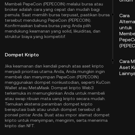
Membeli PepeCoin (PEPECOIN) melalui bursa atau
broker adalah cara yang cepat dan mudah bagi
pemula. Saat memilih bursa terpusat, pastikan bursa
Cara
tersebut mendukung PepeCoin (PEPECOIN).
Alterna
Konfirmasikan bahwa bursa yang Anda pilih
untuk
mendukung keamanan yang solid, likuiditas, dan
Membel
struktur biaya yang kompetitif.
PepeC
(PEPEC
Dompet Kripto
Cara M
Jika keamanan dan kendali penuh atas aset kripto
Aset K
menjadi prioritas utama Anda, Anda mungkin ingin
Lainny
membeli dan menyimpan PepeCoin (PEPECOIN)
menggunakan dompet nonkustodian, seperti
KuCoin
Wallet
atau MetaMask. Dompet kripto Web3
terkemuka ini memungkinkan Anda untuk membeli
atau swap ribuan mata uang kripto secara mudah.
Temukan ekstensi peramban dompet kripto
bereputasi baik atau unduh dompet tersebut di
ponsel pintar Anda. Buat atau impor alamat dompet
kripto untuk menyimpan, mengirim, serta menerima
kripto dan NFT.