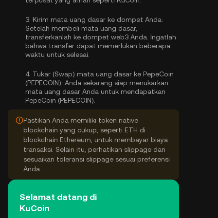
terpusat yang aman seperti KuCoin.
3.
Kirim mata uang dasar ke dompet Anda:
Setelah membeli mata uang dasar,
transferkanlah ke dompet web3 Anda. Ingatlah
bahwa transfer dapat memerlukan beberapa
waktu untuk selesai.
4.
Tukar (Swap) mata uang dasar ke PepeCoin
(PEPECOIN):
Anda sekarang siap menukarkan
mata uang dasar Anda untuk mendapatkan
PepeCoin (PEPECOIN).
Pastikan Anda memiliki token native
blockchain yang cukup, seperti ETH di
blockchain Ethereum, untuk membayar biaya
transaksi. Selain itu, perhatikan slippage dan
sesuaikan toleransi slippage sesuai preferensi
Anda.
Selamat datang di
KuCoin