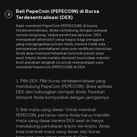
Beli PepeCoin (PEPECOIN) di Bursa
3
Terdesentralisasi (DEX)
Saat membeli PepeCoin (PEPECOIN) di bursa
terdesentralisasi, Anda terhubung dengan penjual
secara langsung, tanpa perantara apa pun. DEX
merupakan alternatif yang bagus bagi pengguna
yang menginginkan privasi lebih, karena tidak ada
persyaratan pendaftaran atau pun verifikasi identitas.
Anda akan mempertahankan kustodi penuh atas
aset kripto Anda melalui dompet kustodian mandiri.
Ikuti panduan langkah ini untuk mempelajari cara
membeli PepeCoin (PEPECOIN) di DEX.
1.
Pilih DEX:
Pilih bursa terdesentralisasi yang
mendukung PepeCoin (PEPECOIN). Buka aplikasi
DEX dan hubungkan dompet Anda. Pastikan
dompet Anda kompatibel dengan jaringannya.
2.
Beli mata uang dasar:
Untuk membeli
PEPECOIN, pertama-tama Anda harus memiliki
mata uang dasar karena DEX saat ini hanya
mendukung pertukaran kripto-ke-kripto. Anda
bisa
membeli mata uang dasar
dari bursa