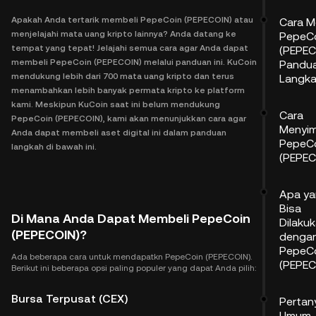
Apakah Anda tertarik membeli PepeCoin (PEPECOIN) atau
Cara M
menjelajahi mata uang kripto lainnya? Anda datang ke
PepeC
tempat yang tepat! Jelajahi semua cara agar Anda dapat
(PEPEC
membeli PepeCoin (PEPECOIN) melalui panduan ini. KuCoin
Pandu
mendukung lebih dari 700 mata uang kripto dan terus
Langk
menambahkan lebih banyak permata kripto ke platform
kami. Meskipun KuCoin saat ini belum mendukung
Cara
PepeCoin (PEPECOIN), kami akan menunjukkan cara agar
Menyi
Anda dapat membeli aset digital ini dalam panduan
PepeC
langkah di bawah ini.
(PEPEC
Apa y
Bisa
Di Mana Anda Dapat Membeli PepeCoin
Dilaku
(PEPECOIN)?
denga
PepeC
Ada beberapa cara untuk mendapatkn PepeCoin (PEPECOIN).
(PEPEC
Berikut ini beberapa opsi paling populer yang dapat Anda pilih:
Bursa Terpusat (CEX)
Pertan
Umum