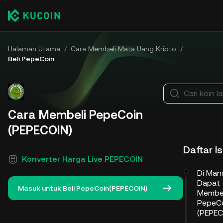
Halaman Utama
/
Cara Membeli Mata Uang Kripto
/
Beli PepeCoin
Cari koin l
Cara Membeli PepeCoin
(PEPECOIN)
Daftar Is
Konverter Harga Live PEPECOIN
Di Man
Dapat
Masuk untuk Beli PepeCoin(PEPECOIN)
Membel
PepeC
(PEPEC