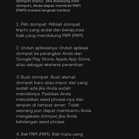
dompet kripto. Jika didukung oleh
dompet, Anda dapat membeli PAPI
(PAPI) melalui langkah berikut:
1.
Pilih dompet:
Pilihlah dompet
kripto yang andal dan bereputasi
baik yang mendukung PAPI (PAPI).
2.
Unduh aplikasinya:
Unduh aplikasi
dompet ke perangkat Anda dari
Google Play Store, Apple App Store,
atau sebagai ekstensi peramban.
3.
Buat dompet:
Buat alamat
dompet baru atau impor dari yang
sudah ada jika Anda sudah
memilikinya. Pastikan Anda
menuliskan seed phrase-nya dan
simpan di tempat aman. Tidak
seorang pun dapat membantu Anda
mengakses dompet jika Anda
kehilangan seed phrase.
4.
Beli PAPI (PAPI):
Beli mata uang