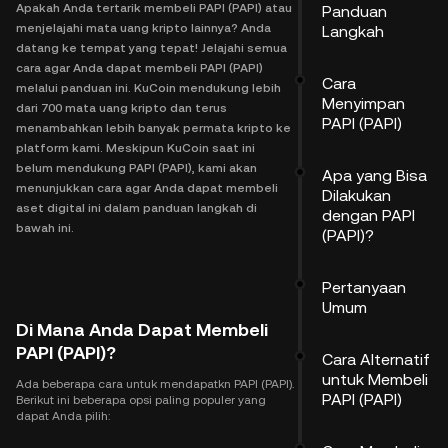
Apakah Anda tertarik membeli PAPI (PAPI) atau
Panduan
menjelajahi mata uang kripto lainnya? Anda
Langkah
datang ke tempat yang tepat! Jelajahi semua
cara agar Anda dapat membeli PAPI (PAPI)
Cara
melalui panduan ini. KuCoin mendukung lebih
Menyimpan
dari 700 mata uang kripto dan terus
PAPI (PAPI)
menambahkan lebih banyak permata kripto ke
platform kami. Meskipun KuCoin saat ini
belum mendukung PAPI (PAPI), kami akan
Apa yang Bisa
menunjukkan cara agar Anda dapat membeli
Dilakukan
aset digital ini dalam panduan langkah di
dengan PAPI
bawah ini.
(PAPI)?
Pertanyaan
Umum
Di Mana Anda Dapat Membeli
PAPI (PAPI)?
Cara Alternatif
untuk Membeli
Ada beberapa cara untuk mendapatkn PAPI (PAPI).
PAPI (PAPI)
Berikut ini beberapa opsi paling populer yang
dapat Anda pilih: