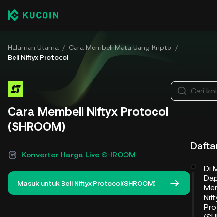
Halaman Utama
/
Cara Membeli Mata Uang Kripto
/
Beli Niftyx Protocol
Cari ko
Cara Membeli Niftyx Protocol
(SHROOM)
Daftar
Konverter Harga Live SHROOM
Di 
Da
Masuk untuk Beli Niftyx Protocol(SHROOM)
Mem
Nift
Pro
(S