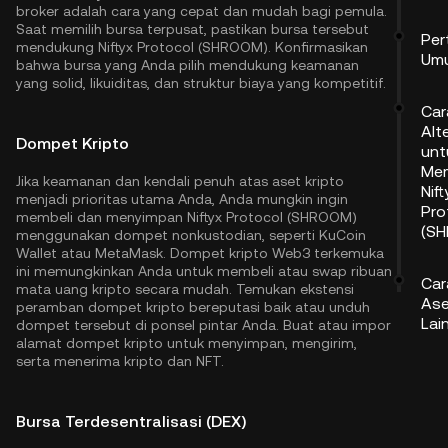
broker adalah cara yang cepat dan mudah bagi pemula.
Saat memilih bursa terpusat, pastikan bursa tersebut
Per
mendukung Niftyx Protocol (SHROOM). Konfirmasikan
Um
bahwa bursa yang Anda pilih mendukung keamanan
yang solid, likuiditas, dan struktur biaya yang kompetitif.
Car
Alt
Dompet Kripto
unt
Mem
Jika keamanan dan kendali penuh atas aset kripto
Nift
menjadi prioritas utama Anda, Anda mungkin ingin
Pro
membeli dan menyimpan Niftyx Protocol (SHROOM)
(S
menggunakan dompet nonkustodian, seperti
KuCoin
Wallet
atau MetaMask. Dompet kripto Web3 terkemuka
ini memungkinkan Anda untuk membeli atau swap ribuan
Car
mata uang kripto secara mudah. Temukan ekstensi
Ase
peramban dompet kripto bereputasi baik atau unduh
Lai
dompet tersebut di ponsel pintar Anda. Buat atau impor
alamat dompet kripto untuk menyimpan, mengirim,
serta menerima kripto dan NFT.
Bursa Terdesentralisasi (DEX)