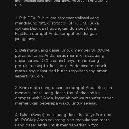
mempelajari cara membeli Niftyx Protocol (SHROOM) di
DEX.
1.
Pilih DEX:
Pilih bursa terdesentralisasi yang
mendukung Niftyx Protocol (SHROOM). Buka
aplikasi DEX dan hubungkan dompet Anda.
Pastikan dompet Anda kompatibel dengan
jaringannya.
2.
Beli mata uang dasar:
Untuk membeli SHROOM,
pertama-tama Anda harus memiliki mata uang
dasar karena DEX saat ini hanya mendukung
pertukaran kripto-ke-kripto. Anda bisa
membeli
mata uang dasar
dari bursa terpusat yang aman
seperti KuCoin.
3.
Kirim mata uang dasar ke dompet Anda:
Setelah
membeli mata uang dasar, transferkanlah ke
dompet web3 Anda. Ingatlah bahwa transfer dapat
memerlukan beberapa waktu untuk selesai.
4.
Tukar (Swap) mata uang dasar ke Niftyx Protocol
(SHROOM):
Anda sekarang siap menukarkan mata
uang dasar Anda untuk mendapatkan Niftyx