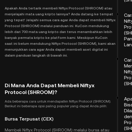
Apakah Anda tertarik membeli Niftyx Protocol (SHROOM) atau
menjelajahi mata uang kripto lainnya? Anda datang ke tempat
Car
yang tepat! Jelajahi semua cara agar Anda dapat membeli Niftyx
Nift
Protocol (SHROOM) melalui panduan ini. KuCoin mendukung
Pro
lebih dari 700 mata uang kripto dan terus menambahkan lebih
(SH
banyak permata kripto ke platform kami. Meskipun KuCoin
Pa
saat ini belum mendukung Niftyx Protocol (SHROOM), kami akan
Lan
menunjukkan cara agar Anda dapat membeli aset digital ini
dalam panduan langkah di bawah ini.
Car
Me
Nift
Pro
(S
Di Mana Anda Dapat Membeli Niftyx
Protocol (SHROOM)?
Apa
Ada beberapa cara untuk mendapatkn Niftyx Protocol (SHROOM).
Bis
Berikut ini beberapa opsi paling populer yang dapat Anda pilih:
Dil
den
Bursa Terpusat (CEX)
Pro
(S
Membeli Niftyx Protocol (SHROOM) melalui bursa atau