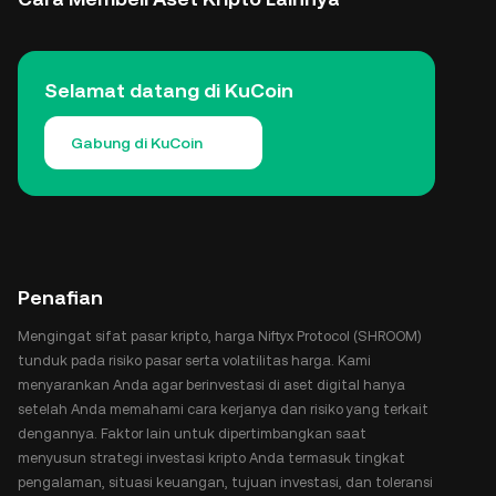
Selamat datang di KuCoin
Gabung di KuCoin
Penafian
Mengingat sifat pasar kripto, harga Niftyx Protocol (SHROOM)
tunduk pada risiko pasar serta volatilitas harga. Kami
menyarankan Anda agar berinvestasi di aset digital hanya
setelah Anda memahami cara kerjanya dan risiko yang terkait
dengannya. Faktor lain untuk dipertimbangkan saat
menyusun strategi investasi kripto Anda termasuk tingkat
pengalaman, situasi keuangan, tujuan investasi, dan toleransi